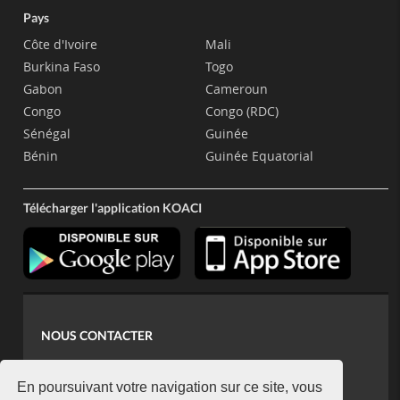
Pays
Côte d'Ivoire
Mali
Burkina Faso
Togo
Gabon
Cameroun
Congo
Congo (RDC)
Sénégal
Guinée
Bénin
Guinée Equatorial
Télécharger l'application KOACI
NOUS CONTACTER
contact@koaci.com
koaci@yahoo.fr
En poursuivant votre navigation sur ce site, vous