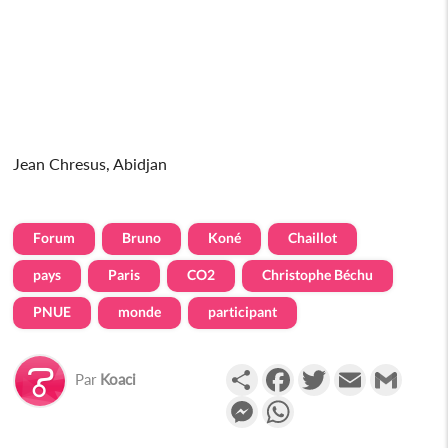
Jean Chresus, Abidjan
Forum
Bruno
Koné
Chaillot
pays
Paris
CO2
Christophe Béchu
PNUE
monde
participant
Partager
Facebook
Twitter
Email
Gmail
Par
Koaci
Messenger
WhatsApp