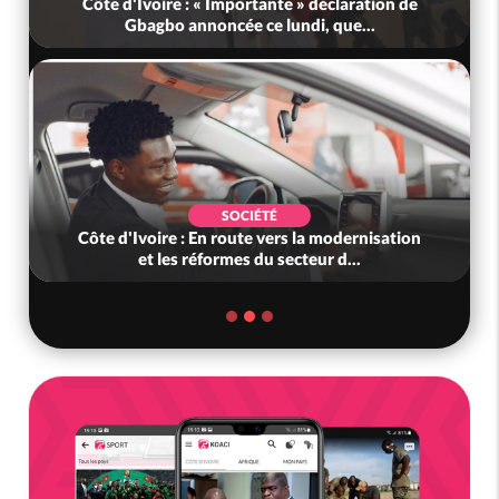
Côte d'Ivoire : « Importante » déclaration de
Côte 
Gbagbo annoncée ce lundi, que...
SOCIÉTÉ
Côte d'Ivoire : En route vers la modernisation
Mali
et les réformes du secteur d...
c