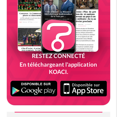
RESTEZ CONNECTÉ
En téléchargeant l'application
KOACI.