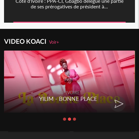
Côte d'Ivoire : PPA-CI, Gbagbo délègue une partie
de ses prérogatives de président à...
VIDEO KOACI
Voir+
RAP IVOIRE
YILIM - BONNE PLACE
RE