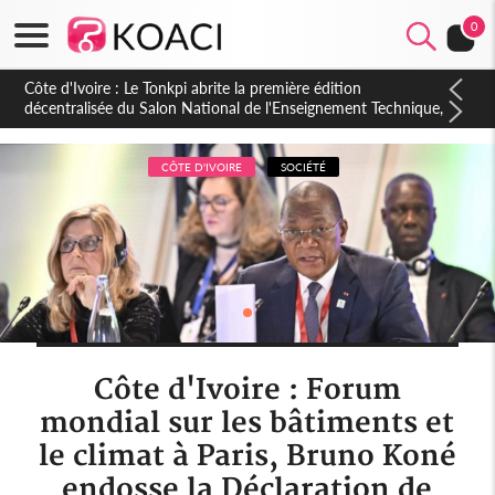
0
Côte d'Ivoire : PPA-CI, Gbagbo délègue une partie de ses
prérogatives de président à 05 cadres, vers sa retraite
politique ?
CÔTE D'IVOIRE
SOCIÉTÉ
Côte d'Ivoire : Forum
mondial sur les bâtiments et
le climat à Paris, Bruno Koné
endosse la Déclaration de