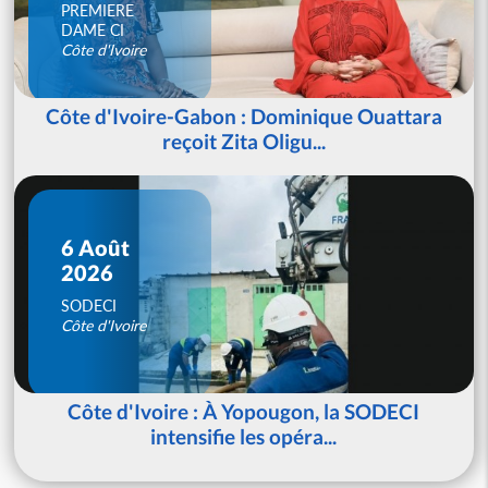
PREMIERE
DAME CI
Côte d'Ivoire
Côte d'Ivoire-Gabon : Dominique Ouattara
reçoit Zita Oligu...
6 Août
2026
SODECI
Côte d'Ivoire
Côte d'Ivoire : À Yopougon, la SODECI
intensifie les opéra...