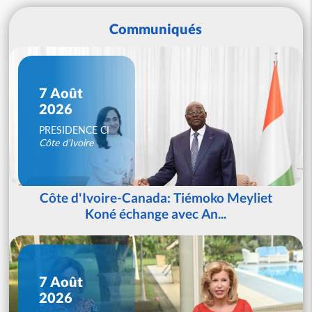
Communiqués
7 Août
2026
PRESIDENCE CI
Côte d'Ivoire
Côte d'Ivoire-Canada: Tiémoko Meyliet
Koné échange avec An...
7 Août
2026