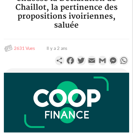
Chaillot, la pertinence des
propositions ivoiriennes,
saluée
2631 Vues
Il y a 2 ans
Partager
Facebook
Twitter
Email
Gmail
Messen
W