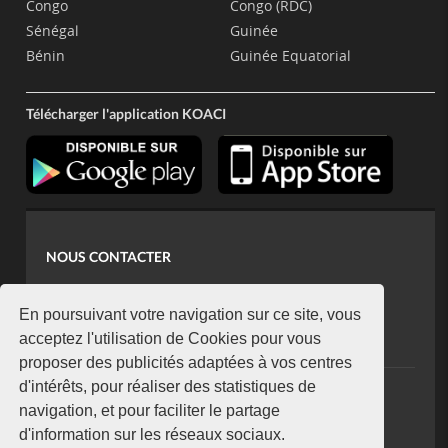
Congo
Congo (RDC)
Sénégal
Guinée
Bénin
Guinée Equatorial
Télécharger l'application KOACI
NOUS CONTACTER
contact@koaci.com
koaci@yahoo.fr
En poursuivant votre navigation sur ce site, vous
+225 07 08 85 52 93
acceptez l'utilisation de Cookies pour vous
proposer des publicités adaptées à vos centres
d'intérêts, pour réaliser des statistiques de
NEWSLETTER
navigation, et pour faciliter le partage
Restez connecté via notre newsletter
d'information sur les réseaux sociaux.