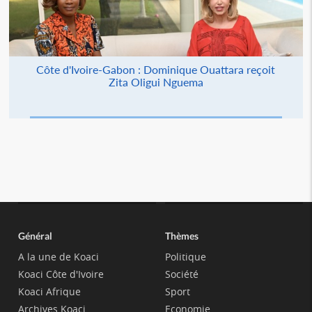
Côte d'Ivoire-Gabon : Dominique Ouattara reçoit
Zita Oligui Nguema
Général
Thèmes
A la une de Koaci
Politique
Koaci Côte d'Ivoire
Société
Koaci Afrique
Sport
Archives Koaci
Economie