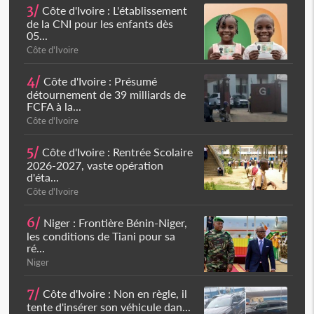
3/
Côte d'Ivoire : L'établissement
de la CNI pour les enfants dès
05...
Côte d'Ivoire
4/
Côte d'Ivoire : Présumé
détournement de 39 milliards de
FCFA à la...
Côte d'Ivoire
5/
Côte d'Ivoire : Rentrée Scolaire
2026-2027, vaste opération
d'éta...
Côte d'Ivoire
6/
Niger : Frontière Bénin-Niger,
les conditions de Tiani pour sa
ré...
Niger
7/
Côte d'Ivoire : Non en règle, il
tente d'insérer son véhicule dan...