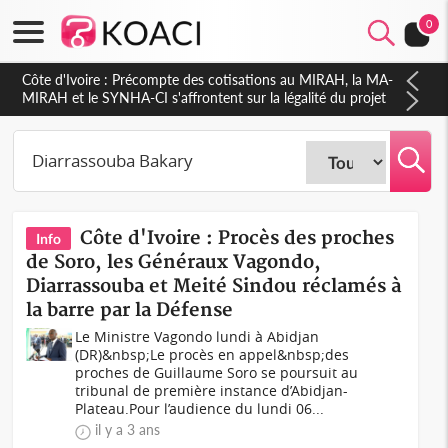
0
Côte d'Ivoire : Précompte des cotisations au MIRAH, la MA-
MIRAH et le SYNHA-CI s'affrontent sur la légalité du projet
Côte d'Ivoire : Procès des proches
Info
de Soro, les Généraux Vagondo,
Diarrassouba et Meité Sindou réclamés à
la barre par la Défense
Le Ministre Vagondo lundi à Abidjan
(DR)&nbsp;Le procès en appel&nbsp;des
proches de Guillaume Soro se poursuit au
tribunal de première instance d’Abidjan-
Plateau.Pour l’audience du lundi 06...
il y a 3 ans