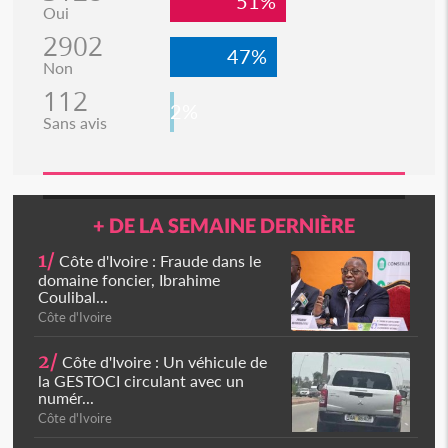
51%
Oui
2902
47%
Non
112
2%
Sans avis
+ DE LA SEMAINE DERNIÈRE
1/
Côte d'Ivoire : Fraude dans le
domaine foncier, Ibrahime
Coulibal...
Côte d'Ivoire
2/
Côte d'Ivoire : Un véhicule de
la GESTOCI circulant avec un
numér...
Côte d'Ivoire