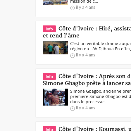
mission de c...
il y a 4 ans
Côte d'Ivoire : Hiré, assis
Info
et rend l'âme
C'est un véritable drame auquel 
région du Lôh Djiboua.En effet,
il y a 4 ans
Côte d'Ivoire : Après son 
Info
Simone Gbagbo prête à lancer sa
Simone Gbagbo, ancienne prem
première Simone Gbagbo est déci
dans le processus...
il y a 4 ans
Côte d'Ivoire : Koumassi,
Info