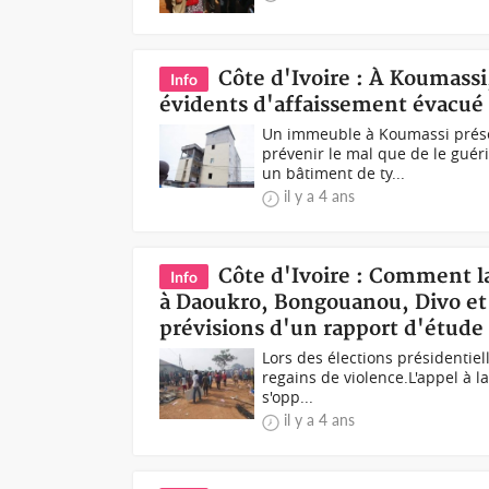
Côte d'Ivoire : À Koumass
Info
évidents d'affaissement évacué
Un immeuble à Koumassi prése
prévenir le mal que de le guér
un bâtiment de ty...
il y a 4 ans
Côte d'Ivoire : Comment la
Info
à Daoukro, Bongouanou, Divo et M
prévisions d'un rapport d'étude
Lors des élections présidentiell
regains de violence.L'appel à l
s'opp...
il y a 4 ans