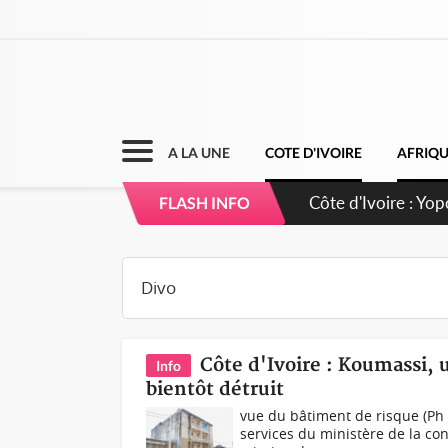
A LA UNE
COTE D'IVOIRE
AFRIQ
Côte d'Ivoire : CH
FLASH INFO
direction sur les
Côte d'Ivoire : Koumassi, 
Info
bientôt détruit
vue du bâtiment de risque (Ph 
services du ministère de la co