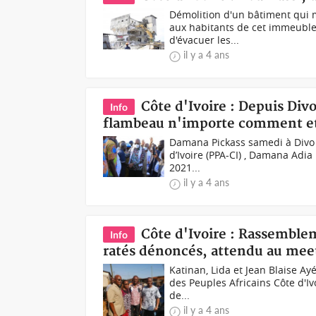
Démolition d'un bâtiment qui m
aux habitants de cet immeuble
d'évacuer les...
il y a 4 ans
Côte d'Ivoire : Depuis Div
Info
flambeau n'importe comment et
Damana Pickass samedi à Divo (
d’Ivoire (PPA-CI) , Damana Adia
2021...
il y a 4 ans
Côte d'Ivoire : Rassemble
Info
ratés dénoncés, attendu au meet
Katinan, Lida et Jean Blaise A
des Peuples Africains Côte d'Iv
de...
il y a 4 ans