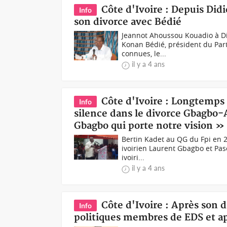
Côte d'Ivoire : Depuis Did
Info
son divorce avec Bédié
Jeannot Ahoussou Kouadio à Did
Konan Bédié, président du Part
connues, le...
il y a 4 ans
Côte d'Ivoire : Longtemps 
Info
silence dans le divorce Gbagbo-Af
Gbagbo qui porte notre vision »
Bertin Kadet au QG du Fpi en 2
ivoirien Laurent Gbagbo et Pas
ivoiri...
il y a 4 ans
Côte d'Ivoire : Après son d
Info
politiques membres de EDS et a