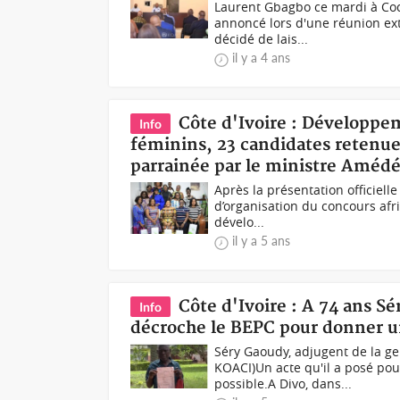
Laurent Gbagbo ce mardi à Coc
annoncé lors d'une réunion ext
décidé de lais...
il y a 4 ans
Côte d'Ivoire : Développem
Info
féminins, 23 candidates retenue
parrainée par le ministre Améd
Après la présentation officielle
d’organisation du concours afr
dévelo...
il y a 5 ans
Côte d'Ivoire : A 74 ans S
Info
décroche le BEPC pour donner un
Séry Gaoudy, adjugent de la ge
KOACI)Un acte qu'il a posé pou
possible.A Divo, dans...