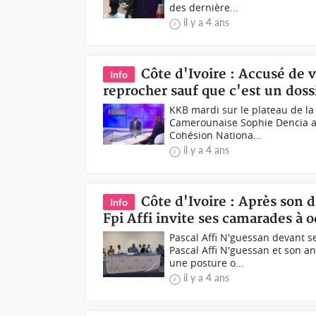
des dernière...
il y a 4 ans
Côte d'Ivoire : Accusé de v
Info
reprocher sauf que c'est un doss
KKB mardi sur le plateau de la
Camerounaise Sophie Dencia acc
Cohésion Nationa...
il y a 4 ans
Côte d'Ivoire : Après son d
Info
Fpi Affi invite ses camarades à o
Pascal Affi N'guessan devant s
Pascal Affi N'guessan et son a
une posture o...
il y a 4 ans