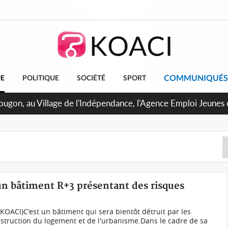
COMMUNIQUÉS
UE
POLITIQUE
SOCIÉTÉ
SPORT
U de Treichville, après la fronde, les agents contractuels obt
 arriérés du SMIG 2023
un bâtiment R+3 présentant des risques
KOACI)C'est un bâtiment qui sera bientôt détruit par les
nstruction du logement et de l'urbanisme.Dans le cadre de sa