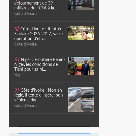
détournement de 39
milliards de FCFA à la...
Côte d'Ivoire
5/
Côte d'Ivoire : Rentrée
Scolaire 2026-2027, vaste
opération d'éta...
Côte d'Ivoire
6/
Niger : Frontière Bénin-
Niger, les conditions de
Tiani pour sa ré...
Niger
7/
Côte d'Ivoire : Non en
règle, il tente d'insérer son
véhicule dan...
Côte d'Ivoire