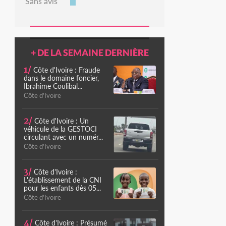
Sans avis
+ DE LA SEMAINE DERNIÈRE
1/
Côte d'Ivoire : Fraude
dans le domaine foncier,
Ibrahime Coulibal...
Côte d'Ivoire
2/
Côte d'Ivoire : Un
véhicule de la GESTOCI
circulant avec un numér...
Côte d'Ivoire
3/
Côte d'Ivoire :
L'établissement de la CNI
pour les enfants dès 05...
Côte d'Ivoire
4/
Côte d'Ivoire : Présumé