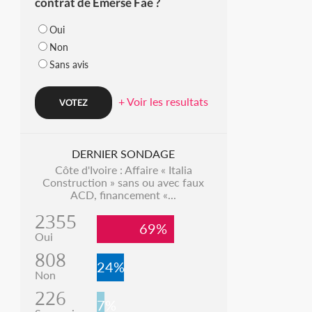
contrat de Emerse Faé ?
Oui
Non
Sans avis
+ Voir les resultats
DERNIER SONDAGE
Côte d'Ivoire : Affaire « Italia
Construction » sans ou avec faux
ACD, financement «...
2355
69%
Oui
808
24%
Non
226
7%