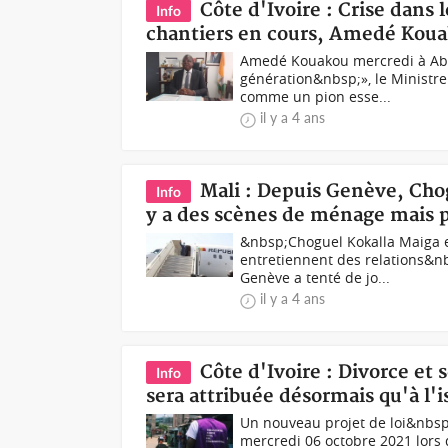
Côte d'Ivoire : Crise dans
Info
chantiers en cours, Amedé Koua
Amedé Kouakou mercredi à Abid
génération&nbsp;», le Ministr
comme un pion esse...
il y a 4 ans
Mali : Depuis Genève, Chogu
Info
y a des scènes de ménage mais 
&nbsp;Choguel Kokalla Maiga e
entretiennent des relations&n
Genève a tenté de jo...
il y a 4 ans
Côte d'Ivoire : Divorce et 
Info
sera attribuée désormais qu'à l'
Un nouveau projet de loi&nbsp;r
mercredi 06 octobre 2021 lor