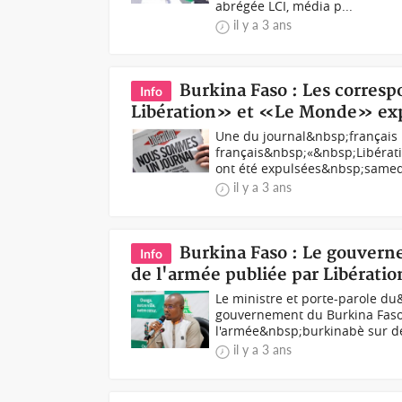
abrégée LCI, média p...
il y a 3 ans
Burkina Faso : Les corresp
Info
Libération» et «Le Monde» ex
Une du journal&nbsp;français 
français&nbsp;«&nbsp;Libérat
ont été expulsées&nbsp;samedi
il y a 3 ans
Burkina Faso : Le gouver
Info
de l'armée publiée par Libératio
Le ministre et porte-parole 
gouvernement du Burkina Faso 
l'armée&nbsp;burkinabè sur de
il y a 3 ans