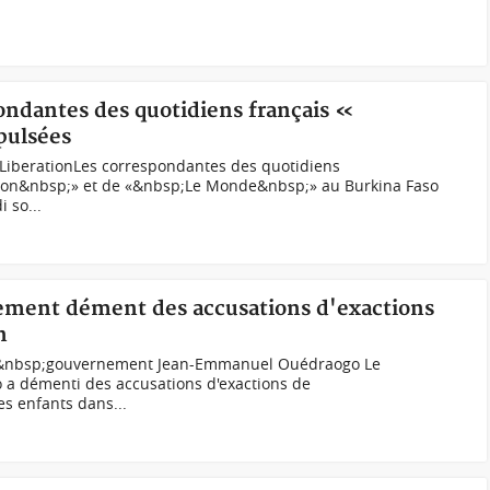
ondantes des quotidiens français «
pulsées
LiberationLes correspondantes des quotidiens
ion&nbsp;» et de «&nbsp;Le Monde&nbsp;» au Burkina Faso
 so...
nement dément des accusations d'exactions
n
du&nbsp;gouvernement Jean-Emmanuel Ouédraogo Le
a démenti des accusations d'exactions de
s enfants dans...