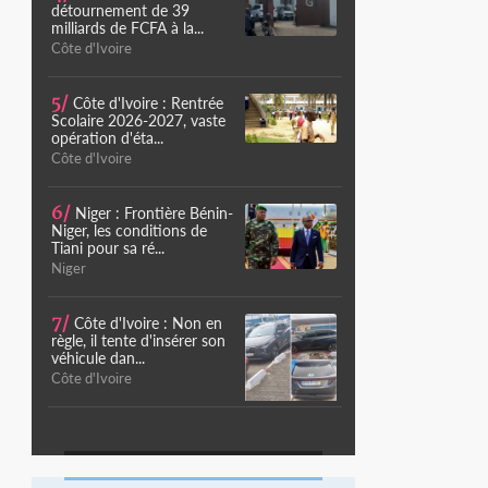
détournement de 39
milliards de FCFA à la...
Côte d'Ivoire
5/
Côte d'Ivoire : Rentrée
Scolaire 2026-2027, vaste
opération d'éta...
Côte d'Ivoire
6/
Niger : Frontière Bénin-
Niger, les conditions de
Tiani pour sa ré...
Niger
7/
Côte d'Ivoire : Non en
règle, il tente d'insérer son
véhicule dan...
Côte d'Ivoire