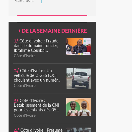
Sans avis
+ DE LA SEMAINE DERNIÈRE
1/
Côte d'Ivoire : Fraude
dans le domaine foncier,
Ibrahime Coulibal...
Côte d'Ivoire
2/
Côte d'Ivoire : Un
véhicule de la GESTOCI
circulant avec un numér...
Côte d'Ivoire
3/
Côte d'Ivoire :
L'établissement de la CNI
pour les enfants dès 05...
Côte d'Ivoire
4/
Côte d'Ivoire : Présumé