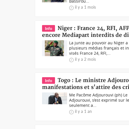
Bassirou...
il y a 1 mois
Niger : France 24, RFI, AF
Info
encore Mediapart interdits de d
La junte au pouvoir au Niger 
plusieurs médias français et i
visés France 24, RFI,...
il y a 2 mois
Togo : Le ministre Adjouro
Info
manifestations et s'attire des cr
Me Pacôme Adjourouvi (ph) Le 
Adjourouvi, s’est exprimé sur 
seulement a...
il y a 1 an