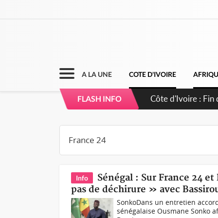
A LA UNE
COTE D'IVOIRE
AFRIQ
FLASH INFO
Sénégal : Sur France 24 et
Info
pas de déchirure » avec Bassiro
SonkoDans un entretien accordé
sénégalaise Ousmane Sonko affi