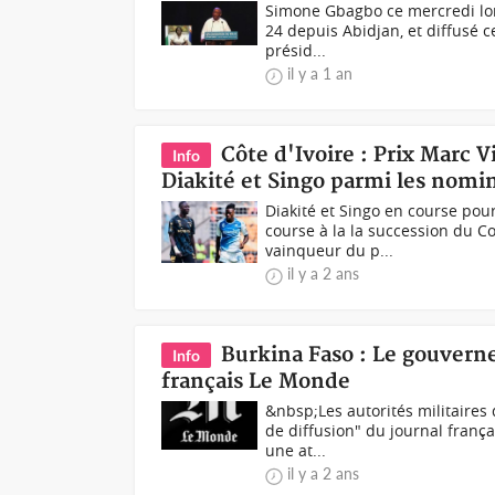
Simone Gbagbo ce mercredi lor
24 depuis Abidjan, et diffusé 
présid...
il y a 1 an
Côte d'Ivoire : Prix Marc 
Info
Diakité et Singo parmi les nomi
Diakité et Singo en course pour
course à la la succession du 
vainqueur du p...
il y a 2 ans
Burkina Faso : Le gouvern
Info
français Le Monde
&nbsp;Les autorités militaires
de diffusion" du journal franç
une at...
il y a 2 ans