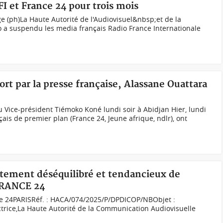
I et France 24 pour trois mois
e (ph)La Haute Autorité de l'Audiovisuel&nbsp;et de la
a suspendu les media français Radio France Internationale
rt par la presse française, Alassane Ouattara
 Vice-président Tiémoko Koné lundi soir à Abidjan Hier, lundi
ais de premier plan (France 24, Jeune afrique, ndlr), ont
itement déséquilibré et tendancieux de
 FRANCE 24
ce 24PARISRéf. : HACA/074/2025/P/DPDICOP/NBObjet :
rice,La Haute Autorité de la Communication Audiovisuelle