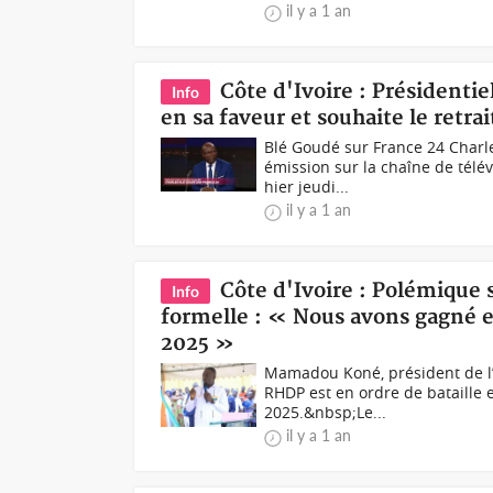
il y a 1 an
Côte d'Ivoire : Président
Info
en sa faveur et souhaite le retra
Blé Goudé sur France 24 Charle
émission sur la chaîne de télév
hier jeudi...
il y a 1 an
Côte d'Ivoire : Polémique 
Info
formelle : « Nous avons gagné 
2025 »
Mamadou Koné, président de l
RHDP est en ordre de bataille 
2025.&nbsp;Le...
il y a 1 an