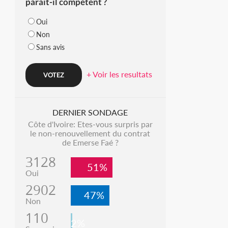
parait-il compétent ?
Oui
Non
Sans avis
+ Voir les resultats
DERNIER SONDAGE
Côte d'Ivoire: Etes-vous surpris par
le non-renouvellement du contrat
de Emerse Faé ?
3128
51%
Oui
2902
47%
Non
110
2%