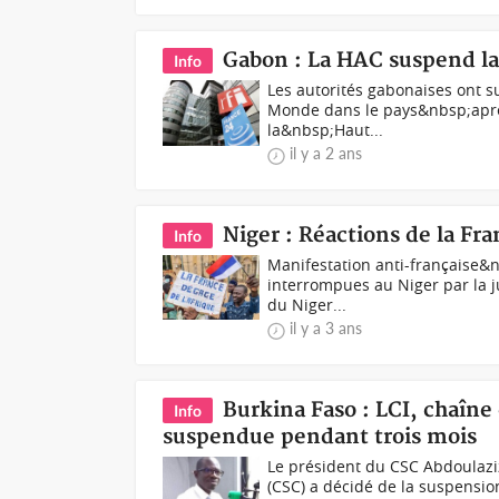
Gabon : La HAC suspend la
Info
Les autorités gabonaises ont s
Monde dans le pays&nbsp;après
la&nbsp;Haut...
il y a 2 ans
Niger : Réactions de la Fra
Info
Manifestation anti-française&n
interrompues au Niger par la ju
du Niger...
il y a 3 ans
Burkina Faso : LCI, chaîne
Info
suspendue pendant trois mois
Le président du CSC Abdoulazi
(CSC) a décidé de la suspensio