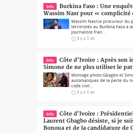
Burkina Faso : Une enquête
Info
Wassim Nasr pour « complicité d
Wassim NasrLe procureur du pôl
terroristes au Burkina Faso a
journaliste fran...
il y a 1 an
Côte d'Ivoire : Après son
Info
Simone de ne plus utiliser le 
Montage photo Gbagbo et Simon
automatiques de la perte du no
code civil...
il y a 1 an
Côte d'Ivoire : Présidenti
Info
Laurent Gbagbo désiste, si je sui
Bonoua et de la candidature de 