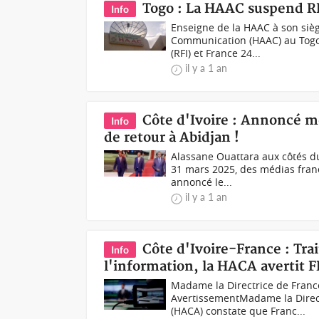
Togo : La HAAC suspend RF
Info
Enseigne de la HAAC à son sièg
Communication (HAAC) au Togo 
(RFI) et France 24...
il y a 1 an
Côte d'Ivoire : Annoncé mo
Info
de retour à Abidjan !
Alassane Ouattara aux côtés du
31 mars 2025, des médias franç
annoncé le...
il y a 1 an
Côte d'Ivoire-France : Tra
Info
l'information, la HACA avertit
Madame la Directrice de Fran
AvertissementMadame la Direct
(HACA) constate que Franc...