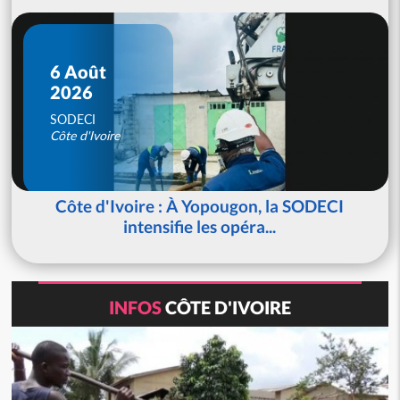
6 Août
2026
SODECI
Côte d'Ivoire
Côte d'Ivoire : À Yopougon, la SODECI
intensifie les opéra...
INFOS
CÔTE D'IVOIRE