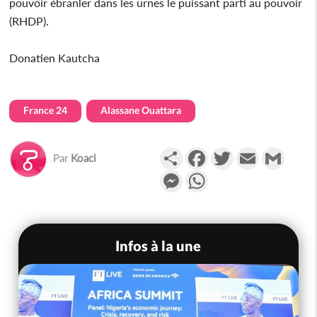
pouvoir ébranler dans les urnes le puissant parti au pouvoir
(RHDP).
Donatien Kautcha
France 24
Alassane Ouattara
Partager
Facebook
Twitter
Email
Gmail
Par
Koaci
Messenger
WhatsApp
Infos à la une