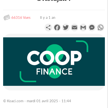
66316 Vues
Il y a 1 an
Partager
Facebook
Twitter
Email
Gmail
Messen
W
© Koaci.com - mardi 01 avril 2025 - 11:44