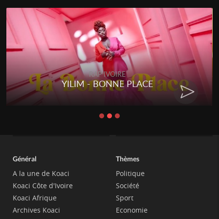
RAP IVOIRE
RENARD BARAKISSA - DOS DE
CHAT
Général
Thèmes
A la une de Koaci
Politique
Koaci Côte d'Ivoire
Société
Koaci Afrique
Sport
Archives Koaci
Economie