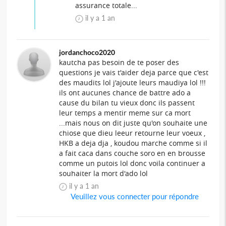
assurance totale...
il y a 1 an
jordanchoco2020
kautcha pas besoin de te poser des
questions je vais t'aider deja parce que c'est
des maudits lol j'ajoute leurs maudiya lol !!!
ils ont aucunes chance de battre ado a
cause du bilan tu vieux donc ils passent
leur temps a mentir meme sur ca mort
...mais nous on dit juste qu'on souhaite une
chiose que dieu leeur retourne leur voeux ,
HKB a deja dja , koudou marche comme si il
a fait caca dans couche soro en en brousse
comme un putois lol donc voila continuer a
souhaiter la mort d'ado lol
il y a 1 an
Veuillez vous connecter pour répondre