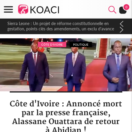
0
Sierra Leone : Un projet de réforme constitutionnelle en
gestation, points clés des amendements, un exclu d'avance
CÔTE D'IVOIRE
POLITIQUE
Côte d'Ivoire : Annoncé mort
par la presse française,
Alassane Ouattara de retour
à Abidjan !