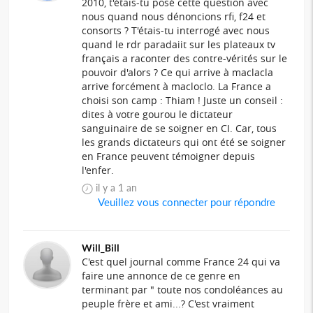
2010, t'étais-tu posé cette question avec
nous quand nous dénoncions rfi, f24 et
consorts ? T'étais-tu interrogé avec nous
quand le rdr paradaiit sur les plateaux tv
français a raconter des contre-vérités sur le
pouvoir d'alors ? Ce qui arrive à maclacla
arrive forcément à macloclo. La France a
choisi son camp : Thiam ! Juste un conseil :
dites à votre gourou le dictateur
sanguinaire de se soigner en CI. Car, tous
les grands dictateurs qui ont été se soigner
en France peuvent témoigner depuis
l'enfer.
il y a 1 an
Veuillez vous connecter pour répondre
Will_Bill
C'est quel journal comme France 24 qui va
faire une annonce de ce genre en
terminant par " toute nos condoléances au
peuple frère et ami...? C'est vraiment