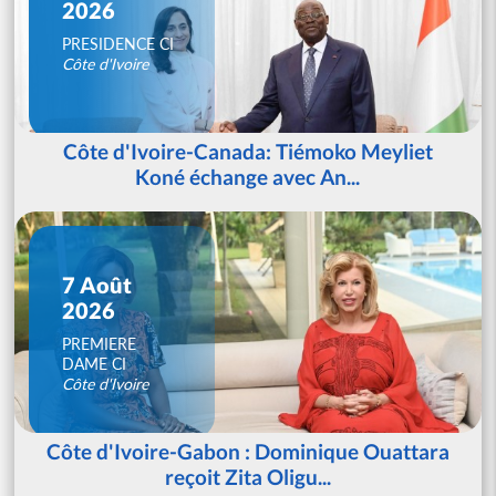
2026
PRESIDENCE CI
Côte d'Ivoire
Côte d'Ivoire-Canada: Tiémoko Meyliet
Koné échange avec An...
7 Août
2026
PREMIERE
DAME CI
Côte d'Ivoire
Côte d'Ivoire-Gabon : Dominique Ouattara
reçoit Zita Oligu...