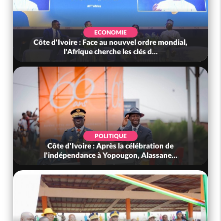
SOCIÉTÉ
al,
Côte d'Ivoire : Indépendance, le GNL Apalo
Touré aux Gendarmes : « Renouvel...
SOCIÉTÉ
Côte d'Ivoire : L'arnaque au Mobile Money par
liens frauduleux se répand ac...