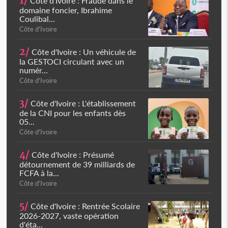
1/
Côte d'Ivoire : Fraude dans le
domaine foncier, Ibrahime
Coulibal...
Côte d'Ivoire
2/
Côte d'Ivoire : Un véhicule de
la GESTOCI circulant avec un
numér...
Côte d'Ivoire
3/
Côte d'Ivoire : L'établissement
de la CNI pour les enfants dès
05...
Côte d'Ivoire
4/
Côte d'Ivoire : Présumé
détournement de 39 milliards de
FCFA à la...
Côte d'Ivoire
5/
Côte d'Ivoire : Rentrée Scolaire
2026-2027, vaste opération
d'éta...