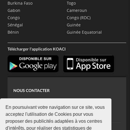
Burkina Faso
Togo
Gabon
Cameroun
Congo
Congo (RDC)
Sénégal
Guinée
Bénin
Guinée Equatorial
Télécharger l'application KOACI
NOUS CONTACTER
contact@koaci.com
koaci@yahoo.fr
En poursuivant votre navigation sur ce site, vous
+225 07 08 85 52 93
acceptez l'utilisation de Cookies pour vous
proposer des publicités adaptées à vos centres
d'intérêts, pour réaliser des statistiques de