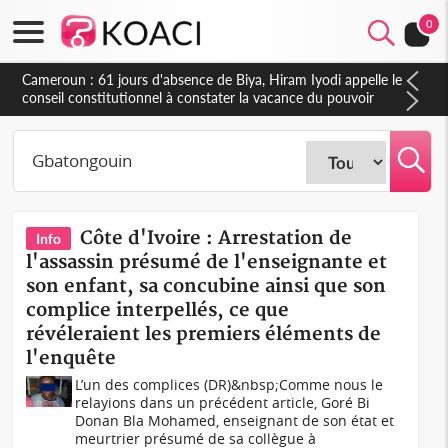
0
Cameroun : 61 jours d'absence de Biya, Hiram Iyodi appelle le
conseil constitutionnel à constater la vacance du pouvoir
Côte d'Ivoire : Arrestation de
Info
l'assassin présumé de l'enseignante et
son enfant, sa concubine ainsi que son
complice interpellés, ce que
révéleraient les premiers éléments de
l'enquête
L’un des complices (DR)&nbsp;Comme nous le
relayions dans un précédent article, Goré Bi
Donan Bla Mohamed, enseignant de son état et
meurtrier présumé de sa collègue à