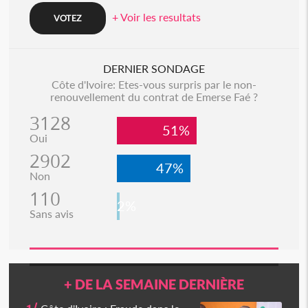
+ Voir les resultats
DERNIER SONDAGE
Côte d'Ivoire: Etes-vous surpris par le non-
renouvellement du contrat de Emerse Faé ?
3128
51%
Oui
2902
47%
Non
110
2%
Sans avis
+ DE LA SEMAINE DERNIÈRE