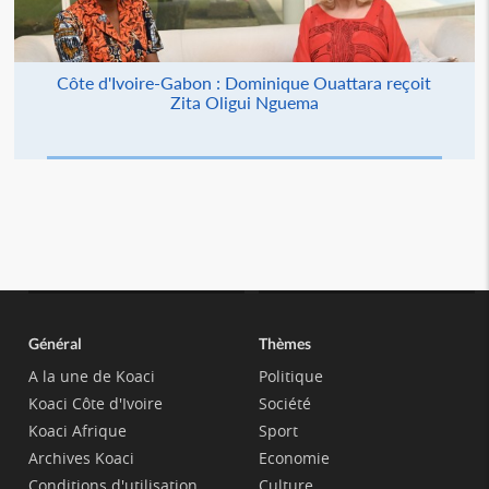
Côte d'Ivoire-Gabon : Dominique Ouattara reçoit
Zita Oligui Nguema
Général
Thèmes
A la une de Koaci
Politique
Koaci Côte d'Ivoire
Société
Koaci Afrique
Sport
Archives Koaci
Economie
Conditions d'utilisation
Culture