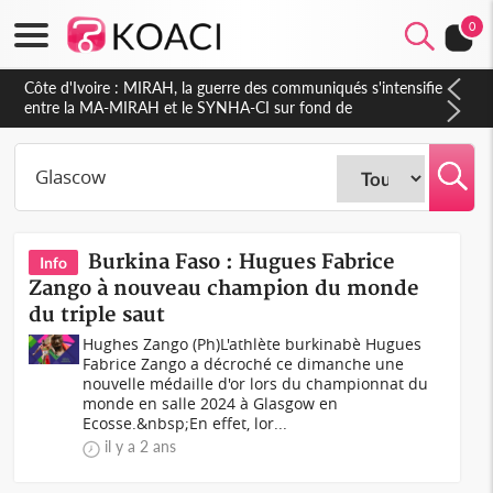
0
Côte d'Ivoire : MIRAH, la guerre des communiqués s'intensifie
entre la MA-MIRAH et le SYNHA-CI sur fond de
gouvernance et le projet de précompte sur les salaires des
agents
Burkina Faso : Hugues Fabrice
Info
Zango à nouveau champion du monde
du triple saut
Hughes Zango (Ph)L'athlète burkinabè Hugues
Fabrice Zango a décroché ce dimanche une
nouvelle médaille d'or lors du championnat du
monde en salle 2024 à Glasgow en
Ecosse.&nbsp;En effet, lor...
il y a 2 ans