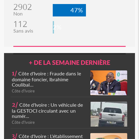
2902
47%
Non
112
2%
Sans avis
+ DE LA SEMAINE DERNIÈRE
1/
Côte d'Ivoire : Fraude dans le
domaine foncier, Ibrahime
Coulibal...
Côte d'Ivoire
2/
Côte d'Ivoire : Un véhicule de
la GESTOCI circulant avec un
numér...
Côte d'Ivoire
3/
Côte d'Ivoire : L'établissement