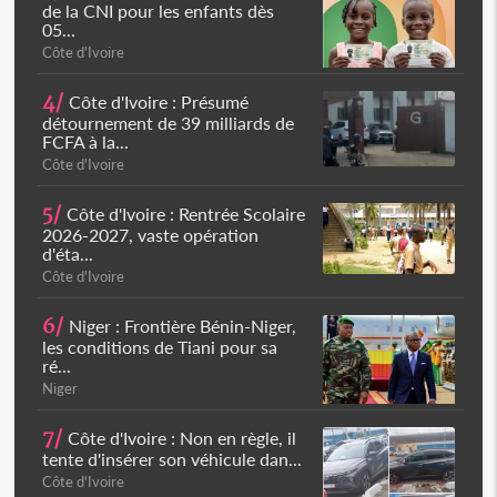
de la CNI pour les enfants dès
05...
Côte d'Ivoire
4/
Côte d'Ivoire : Présumé
détournement de 39 milliards de
FCFA à la...
Côte d'Ivoire
5/
Côte d'Ivoire : Rentrée Scolaire
2026-2027, vaste opération
d'éta...
Côte d'Ivoire
6/
Niger : Frontière Bénin-Niger,
les conditions de Tiani pour sa
ré...
Niger
7/
Côte d'Ivoire : Non en règle, il
tente d'insérer son véhicule dan...
Côte d'Ivoire