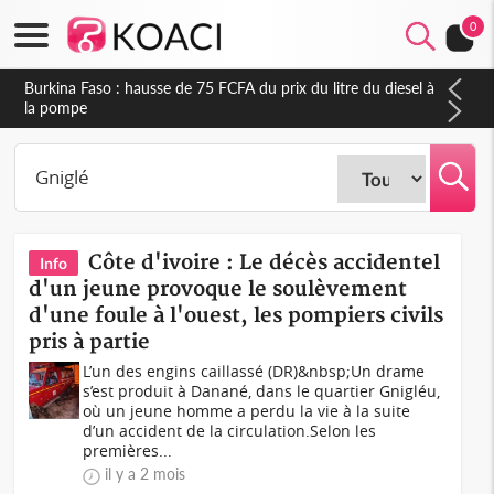
0
Burkina Faso : hausse de 75 FCFA du prix du litre du diesel à
la pompe
Côte d'ivoire : Le décès accidentel
Info
d'un jeune provoque le soulèvement
d'une foule à l'ouest, les pompiers civils
pris à partie
L’un des engins caillassé (DR)&nbsp;Un drame
s’est produit à Danané, dans le quartier Gnigléu,
où un jeune homme a perdu la vie à la suite
d’un accident de la circulation.Selon les
premières...
il y a 2 mois