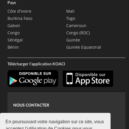
Pays
Côte d'Ivoire
Mali
Burkina Faso
Togo
Gabon
Cameroun
Congo
Congo (RDC)
Sénégal
Guinée
Bénin
Guinée Equatorial
Télécharger l'application KOACI
NOUS CONTACTER
contact@koaci.com
koaci@yahoo.fr
En poursuivant votre navigation sur ce site, vous
acceptez l'utilisation de Cookies pour vous