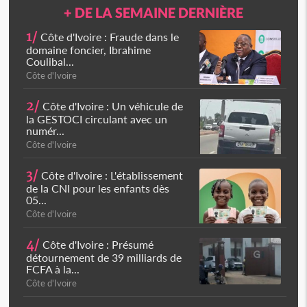
+ DE LA SEMAINE DERNIÈRE
1/
Côte d'Ivoire : Fraude dans le
domaine foncier, Ibrahime
Coulibal...
Côte d'Ivoire
2/
Côte d'Ivoire : Un véhicule de
la GESTOCI circulant avec un
numér...
Côte d'Ivoire
3/
Côte d'Ivoire : L'établissement
de la CNI pour les enfants dès
05...
Côte d'Ivoire
4/
Côte d'Ivoire : Présumé
détournement de 39 milliards de
FCFA à la...
Côte d'Ivoire