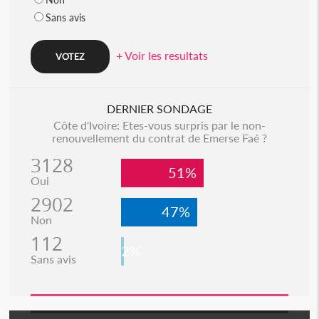
Sans avis
+ Voir les resultats
DERNIER SONDAGE
Côte d'Ivoire: Etes-vous surpris par le non-
renouvellement du contrat de Emerse Faé ?
3128
51%
Oui
2902
47%
Non
112
2%
Sans avis