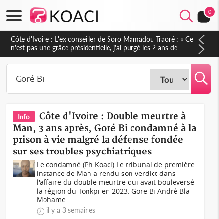
0
Côte d'Ivoire : L'ex conseiller de Soro Mamadou Traoré : « Ce
n'est pas une grâce présidentielle, j'ai purgé les 2 ans de
prison que m'a donné le juge »
Côte d'Ivoire : Double meurtre à
Info
Man, 3 ans après, Goré Bi condamné à la
prison à vie malgré la défense fondée
sur ses troubles psychiatriques
Le condamné (Ph Koaci) Le tribunal de première
instance de Man a rendu son verdict dans
l'affaire du double meurtre qui avait bouleversé
la région du Tonkpi en 2023. Gore Bi André Bla
Mohame...
il y a 3 semaines