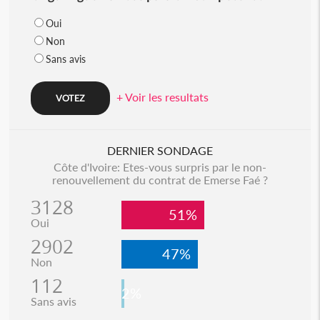
Oui
Non
Sans avis
+ Voir les resultats
DERNIER SONDAGE
Côte d'Ivoire: Etes-vous surpris par le non-
renouvellement du contrat de Emerse Faé ?
3128
51%
Oui
2902
47%
Non
112
2%
Sans avis