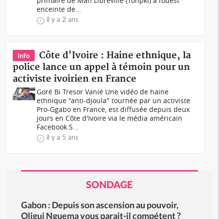
primaire de Man Libreville (Tonpki) à l’ouest
enceinte de...
il y a 2 ans
Côte d'Ivoire : Haine ethnique, la
Info
police lance un appel à témoin pour un
activiste ivoirien en France
Goré Bi Tresor Vanié Une vidéo de haine
ethnique "anti-djoula" tournée par un activiste
Pro-Ggabo en France, est diffusée depuis deux
jours en Côte d'Ivoire via le média américain
Facebook.S...
il y a 5 ans
SONDAGE
Gabon : Depuis son ascension au pouvoir,
Oligui Nguema vous parait-il compétent ?