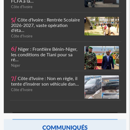
FCFA à la...
Côte d'Ivoire
5/
Côte d'Ivoire : Rentrée Scolaire
2026-2027, vaste opération
d'éta...
Côte d'Ivoire
6/
Niger : Frontière Bénin-Niger,
les conditions de Tiani pour sa
ré...
Niger
7/
Côte d'Ivoire : Non en règle, il
tente d'insérer son véhicule dan...
Côte d'Ivoire
COMMUNIQUÉS