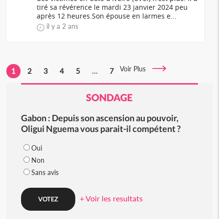
tiré sa révérence le mardi 23 janvier 2024 peu
après 12 heures.Son épouse en larmes e...
il y a 2 ans
Voir Plus
1
2
3
4
5
...
7
SONDAGE
Gabon : Depuis son ascension au pouvoir,
Oligui Nguema vous parait-il compétent ?
Oui
Non
Sans avis
+ Voir les resultats