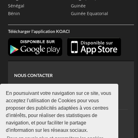
Sénégal
Guinée
Bénin
Guinée Equatorial
Télécharger l'application KOACI
NOUS CONTACTER
contact@koaci.com
koaci@yahoo.fr
En poursuivant votre navigation sur ce site, vous
+225 07 08 85 52 93
acceptez l'utilisation de Cookies pour vous
proposer des publicités adaptées à vos centres
d'intérêts, pour réaliser des statistiques de
NEWSLETTER
navigation, et pour faciliter le partage
Restez connecté via notre newsletter
d'information sur les réseaux sociaux.
S'abonner
Pour en savoir plus et paramétrer les cookies,