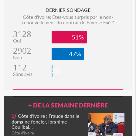
DERNIER SONDAGE
Côte d'Ivoire: Etes-vous surpris par le non-
renouvellement du contrat de Emerse Faé ?
3128
51%
Oui
2902
47%
Non
112
2%
Sans avis
+ DE LA SEMAINE DERNIÈRE
1/
Côte d'Ivoire : Fraude dans le
domaine foncier, Ibrahime
Coulibal...
Côte d'Ivoire