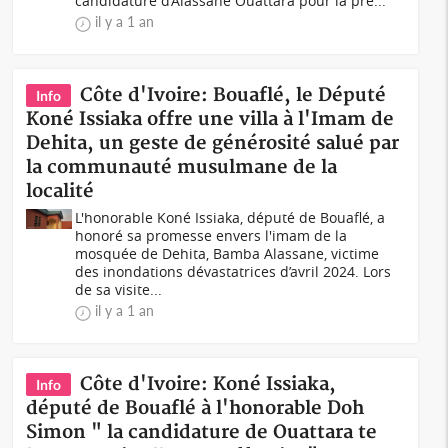
candidature d’Alassane Ouattara pour la pré...
il y a 1 an
Côte d'Ivoire: Bouaflé, le Député
Info
Koné Issiaka offre une villa à l'Imam de
Dehita, un geste de générosité salué par
la communauté musulmane de la
localité
L'honorable Koné Issiaka, député de Bouaflé, a
honoré sa promesse envers l'imam de la
mosquée de Dehita, Bamba Alassane, victime
des inondations dévastatrices d’avril 2024. Lors
de sa visite...
il y a 1 an
Côte d'Ivoire: Koné Issiaka,
Info
député de Bouaflé à l'honorable Doh
Simon " la candidature de Ouattara te