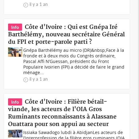
il y a 1 an
Côte d'Ivoire : Qui est Gnépa Iré
Info
Barthélémy, nouveau secrétaire Général
du FPI et porte-parole parti ?
Gnépa Barthélémy au micro (DR)&nbsp;Face à la
fronde et à deux mois du Congrès ordinaire,
Pascal Affi N’Guessan, président du Front
Populaire Ivoirien (FPI) a décidé de faire le grand
ménage...
il y a 1 an
Côte d'Ivoire : Filière bétail-
Info
viande, les acteurs de l'OIA Gros
Ruminants reconnaissants à Alassane
Ouattara pour son appui au secteur
Issiaka Sawadogo lubdi à AbidjanLes acteurs de
l’interprofession de la filière gros ruminants (OIA