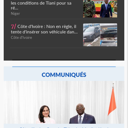
les conditions de Tiani pour sa
ré...
Niger
7/
Côte d'Ivoire : Non en règle, il
tente d'insérer son véhicule dan...
Côte d'Ivoire
COMMUNIQUÉS