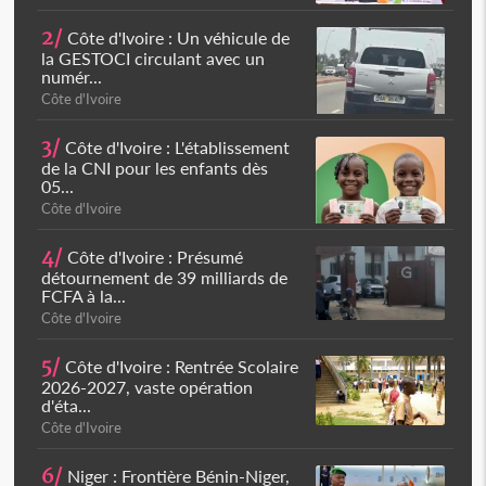
2/
Côte d'Ivoire : Un véhicule de
la GESTOCI circulant avec un
numér...
Côte d'Ivoire
3/
Côte d'Ivoire : L'établissement
de la CNI pour les enfants dès
05...
Côte d'Ivoire
4/
Côte d'Ivoire : Présumé
détournement de 39 milliards de
FCFA à la...
Côte d'Ivoire
5/
Côte d'Ivoire : Rentrée Scolaire
2026-2027, vaste opération
d'éta...
Côte d'Ivoire
6/
Niger : Frontière Bénin-Niger,