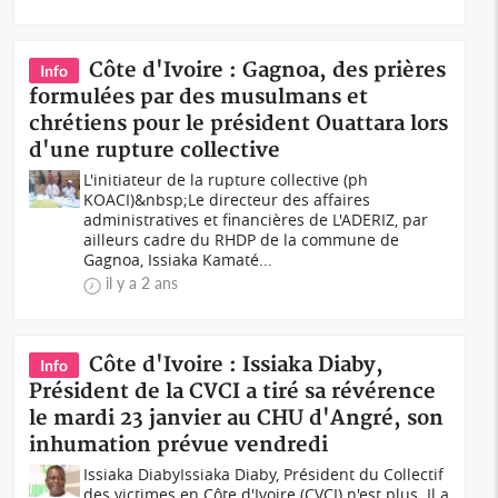
Côte d'Ivoire : Gagnoa, des prières
Info
formulées par des musulmans et
chrétiens pour le président Ouattara lors
d'une rupture collective
L'initiateur de la rupture collective (ph
KOACI)&nbsp;Le directeur des affaires
administratives et financières de L'ADERIZ, par
ailleurs cadre du RHDP de la commune de
Gagnoa, Issiaka Kamaté...
il y a 2 ans
Côte d'Ivoire : Issiaka Diaby,
Info
Président de la CVCI a tiré sa révérence
le mardi 23 janvier au CHU d'Angré, son
inhumation prévue vendredi
Issiaka DiabyIssiaka Diaby, Président du Collectif
des victimes en Côte d'Ivoire (CVCI) n'est plus. Il a