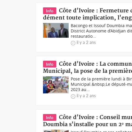
Côte d'Ivoire : Fermeture 
Info
dément toute implication, l'enga
Bacongo et Issouf Doumbia mard
District Autonome d’Abidjan di
restauratio...
il y a 2 ans
Côte d'Ivoire : La commun
Info
Municipal, la pose de la première
Pose de la première lundi à Bi
Municipal.&nbsp;Le député-mai
2023 au...
il y a 2 ans
Côte d'Ivoire : Conseil mun
Info
Doumbia s'installe pour un 2ᵉ 