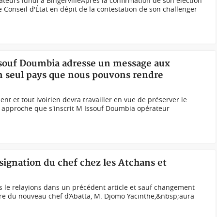
ateurs lundi à BingervilleAprès la confirmation de son élection
 Conseil d'État en dépit de la contestation de son challenger
Issouf Doumbia adresse un message aux
n seul pays que nous pouvons rendre
t et tout ivoirien devra travailler en vue de préserver le
te approche que s'inscrit M Issouf Doumbia opérateur
signation du chef chez les Atchans et
le relayions dans un précédent article et sauf changement
ure du nouveau chef d’Abatta, M. Djomo Yacinthe,&nbsp;aura