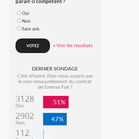
parait-il compétent ?
Oui
Non
Sans avis
+ Voir les resultats
DERNIER SONDAGE
Côte d'Ivoire: Etes-vous surpris par
le non-renouvellement du contrat
de Emerse Faé ?
3128
51%
Oui
2902
47%
Non
112
2%