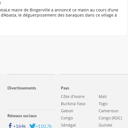
a
ttaLe maire de Bingerville a annoncé ce matin au cours d’une
 d’Abatta, le déguerpissement des baraques dans ce village à
Divertissements
Pays
Côte d'Ivoire
Mali
Burkina Faso
Togo
Gabon
Cameroun
Réseaux sociaux
Congo
Congo (RDC)
Sénégal
Guinée
+164k
+110,7k