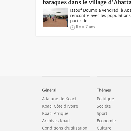
baraques dans le village d'Abatt
Issouf Doumbia vendredi à Aba
rencontre avec les populations
partir de...
il y a 7 ans
Général
Thèmes
A la une de Koaci
Politique
Koaci Côte d'Ivoire
Société
Koaci Afrique
Sport
Archives Koaci
Economie
Conditions d'utilisation
Culture