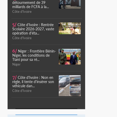
détournement de 39
milliards de FCFA à la...
Côte d'Ivoire
5/
Côte d'Ivoire : Rentrée
Scolaire 2026-2027, vaste
opération d'éta...
Côte d'Ivoire
6/
Niger : Frontière Bénin-
Niger, les conditions de
Tiani pour sa ré...
Niger
7/
Côte d'Ivoire : Non en
règle, il tente d'insérer son
véhicule dan...
Côte d'Ivoire