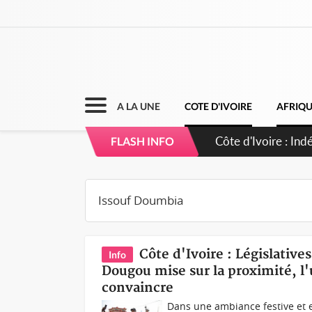
A LA UNE
COTE D'IVOIRE
AFRIQ
Côte d'Ivoire : In
FLASH INFO
accomplir notre mi
Côte d'Ivoire : Législative
Info
Dougou mise sur la proximité, l
convaincre
Dans une ambiance festive et e