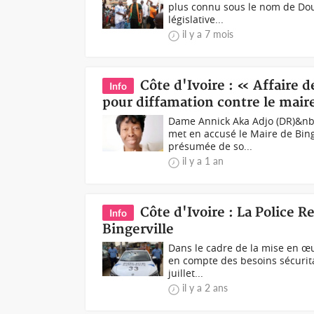
plus connu sous le nom de Doug
législative...
il y a 7 mois
Côte d'Ivoire : « Affaire 
Info
pour diffamation contre le maire
Dame Annick Aka Adjo (DR)&nbs
met en accusé le Maire de Bing
présumée de so...
il y a 1 an
Côte d'Ivoire : La Police 
Info
Bingerville
Dans le cadre de la mise en œu
en compte des besoins sécuritai
juillet...
il y a 2 ans