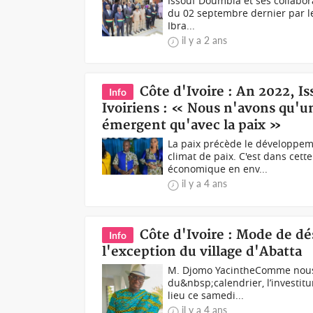
Issouf Doumbia et ses collabor
du 02 septembre dernier par le
Ibra...
il y a 2 ans
Côte d'Ivoire : An 2022, 
Info
Ivoiriens : « Nous n'avons qu'u
émergent qu'avec la paix »
La paix précède le développemen
climat de paix. C'est dans cet
économique en env...
il y a 4 ans
Côte d'Ivoire : Mode de dé
Info
l'exception du village d'Abatta
M. Djomo YacintheComme nous 
du&nbsp;calendrier, l’investit
lieu ce samedi...
il y a 4 ans