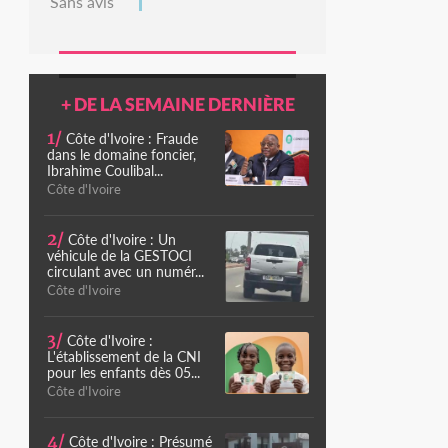
Sans avis
+ DE LA SEMAINE DERNIÈRE
1/
Côte d'Ivoire : Fraude
dans le domaine foncier,
Ibrahime Coulibal...
Côte d'Ivoire
2/
Côte d'Ivoire : Un
véhicule de la GESTOCI
circulant avec un numér...
Côte d'Ivoire
3/
Côte d'Ivoire :
L'établissement de la CNI
pour les enfants dès 05...
Côte d'Ivoire
4/
Côte d'Ivoire : Présumé