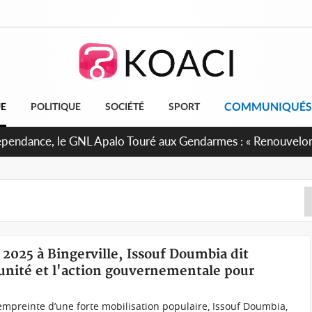
COMMUNIQUÉS
UE
POLITIQUE
SOCIÉTÉ
SPORT
dépendance, le GNL Apalo Touré aux Gendarmes : « Renouvelo
ssion avec honneur, discipline, loyauté et dévouement »
s 2025 à Bingerville, Issouf Doumbia dit
'unité et l'action gouvernementale pour
mpreinte d’une forte mobilisation populaire, Issouf Doumbia,