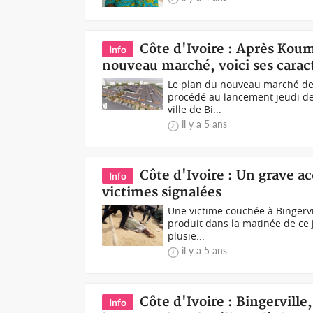
Côte d'Ivoire : Après Kouma
Info
nouveau marché, voici ses carac
Le plan du nouveau marché de 
procédé au lancement jeudi der
ville de Bi...
il y a 5 ans
Côte d'Ivoire : Un grave ac
Info
victimes signalées
Une victime couchée à Bingervi
produit dans la matinée de ce 
plusie...
il y a 5 ans
Côte d'Ivoire : Bingerville
Info