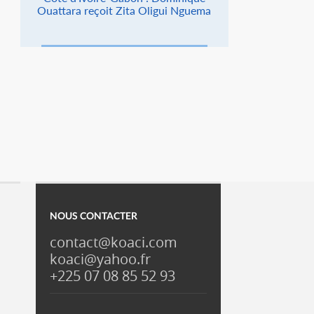
Ouattara reçoit Zita Oligui Nguema
NOUS CONTACTER
contact@koaci.com
koaci@yahoo.fr
+225 07 08 85 52 93