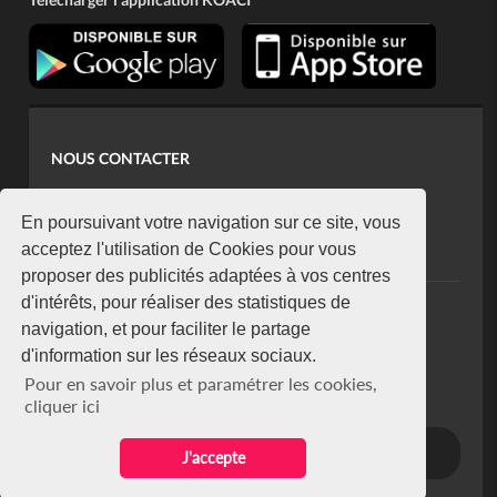
NOUS CONTACTER
contact@koaci.com
koaci@yahoo.fr
En poursuivant votre navigation sur ce site, vous
+225 07 08 85 52 93
acceptez l'utilisation de Cookies pour vous
proposer des publicités adaptées à vos centres
d'intérêts, pour réaliser des statistiques de
NEWSLETTER
navigation, et pour faciliter le partage
Restez connecté via notre newsletter
d'information sur les réseaux sociaux.
S'abonner
Pour en savoir plus et paramétrer les cookies,
Se désabonner
cliquer ici
J'accepte