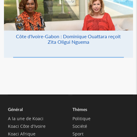
Côte d'Ivoire-Gabon : Dominique Ouattara reçoit
Zita Oligui Nguema
Général
Thèmes
A la une de Koaci
Politique
Koaci Côte d'Ivoire
Société
Koaci Afrique
Sport