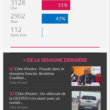
3128
51%
Oui
2902
47%
Non
112
2%
Sans avis
+ DE LA SEMAINE DERNIÈRE
1/
Côte d'Ivoire : Fraude dans le
domaine foncier, Ibrahime
Coulibal...
Côte d'Ivoire
2/
Côte d'Ivoire : Un véhicule de
la GESTOCI circulant avec un
numér...
Côte d'Ivoire