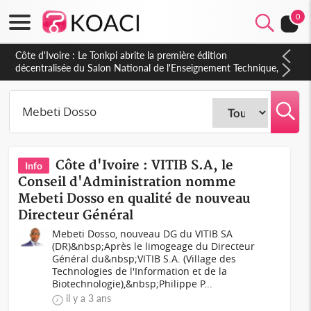
0
Côte d'Ivoire : Le Tonkpi abrite la première édition
décentralisée du Salon National de l'Enseignement Technique,
une belle opportunité pour la jeunesse
Côte d'Ivoire : VITIB S.A, le
Info
Conseil d'Administration nomme
Mebeti Dosso en qualité de nouveau
Directeur Général
Mebeti Dosso, nouveau DG du VITIB SA
(DR)&nbsp;Après le limogeage du Directeur
Général du&nbsp;VITIB S.A. (Village des
Technologies de l'Information et de la
Biotechnologie),&nbsp;Philippe P...
il y a 3 ans