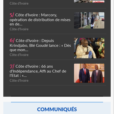
Côte d'Ivoire
5/
Côte d'Ivoire : Marcory,
opération de distribution de mises
en de...
Côte d'Ivoire
6/
Côte d'Ivoire : Depuis
Krindjabo, Blé Goudé lance : « Dès
que mon...
Côte d'Ivoire
7/
Côte d'Ivoire : 66 ans
d'Indépendance, Affi au Chef de
l'Etat : «...
Côte d'Ivoire
COMMUNIQUÉS