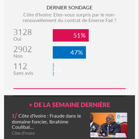
DERNIER SONDAGE
Côte d'Ivoire: Etes-vous surpris par le non-
renouvellement du contrat de Emerse Faé ?
3128
51%
Oui
2902
47%
Non
112
2%
Sans avis
+ DE LA SEMAINE DERNIÈRE
1/
Côte d'Ivoire : Fraude dans le
domaine foncier, Ibrahime
Coulibal...
Côte d'Ivoire