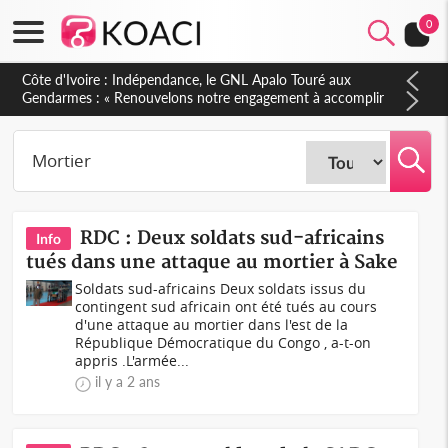
0
Côte d'Ivoire : Indépendance, le GNL Apalo Touré aux
Gendarmes : « Renouvelons notre engagement à accomplir
notre mission avec honneur, discipline, loyauté et
dévouement »
RDC : Deux soldats sud-africains
Info
tués dans une attaque au mortier à Sake
Soldats sud-africains Deux soldats issus du
contingent sud africain ont été tués au cours
d'une attaque au mortier dans l'est de la
République Démocratique du Congo , a-t-on
appris .L'armée...
il y a 2 ans