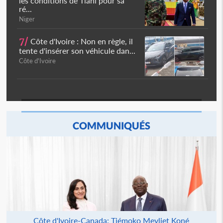
les conditions de Tiani pour sa
ré...
Niger
7/
Côte d'Ivoire : Non en règle, il
tente d'insérer son véhicule dan...
Côte d'Ivoire
COMMUNIQUÉS
Côte d'Ivoire-Canada: Tiémoko Meyliet Koné