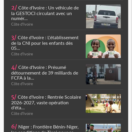
2/
Côte d'Ivoire : Un véhicule de
la GESTOCI circulant avec un
numér...
Côte d'Ivoire
3/
Côte d'Ivoire : L'établissement
de la CNI pour les enfants dès
05...
Côte d'Ivoire
4/
Côte d'Ivoire : Présumé
détournement de 39 milliards de
FCFA à la...
Côte d'Ivoire
5/
Côte d'Ivoire : Rentrée Scolaire
2026-2027, vaste opération
d'éta...
Côte d'Ivoire
6/
Niger : Frontière Bénin-Niger,