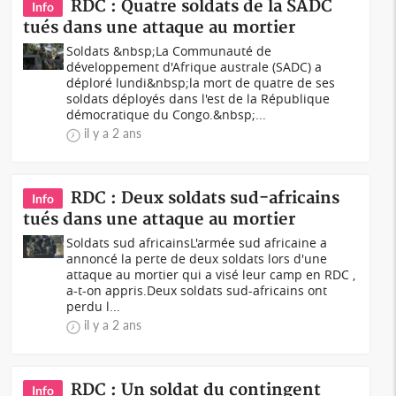
RDC : Quatre soldats de la SADC
Info
tués dans une attaque au mortier
Soldats &nbsp;La Communauté de
développement d'Afrique australe (SADC) a
déploré lundi&nbsp;la mort de quatre de ses
soldats déployés dans l'est de la République
démocratique du Congo.&nbsp;...
il y a 2 ans
RDC : Deux soldats sud-africains
Info
tués dans une attaque au mortier
Soldats sud africainsL'armée sud africaine a
annoncé la perte de deux soldats lors d'une
attaque au mortier qui a visé leur camp en RDC ,
a-t-on appris.Deux soldats sud-africains ont
perdu l...
il y a 2 ans
RDC : Un soldat du contingent
Info