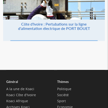
Côte d'Ivoire : Pertubations sur la ligne
d'alimentation électrique de PORT BOUET
Général
Thèmes
A la une de Koaci
Politique
Koaci Côte d'Ivoire
Société
Koaci Afrique
Sport
Archives Koaci
Economie