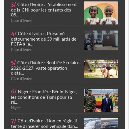
3/
Côte d'Ivoire : L'établissement
de la CNI pour les enfants dès
05...
Côte d'Ivoire
4/
Côte d'Ivoire : Présumé
détournement de 39 milliards de
FCFA à la...
Côte d'Ivoire
5/
Côte d'Ivoire : Rentrée Scolaire
2026-2027, vaste opération
d'éta...
Côte d'Ivoire
6/
Niger : Frontière Bénin-Niger,
les conditions de Tiani pour sa
ré...
Niger
7/
Côte d'Ivoire : Non en règle, il
tente d'insérer son véhicule dan...