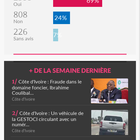
69%
Oui
808
24%
Non
226
7%
Sans avis
+ DE LA SEMAINE DERNIÈRE
1/
Côte d'Ivoire : Fraude dans le
domaine foncier, Ibrahime
Coulibal...
Côte d'Ivoire
2/
Côte d'Ivoire : Un véhicule de
la GESTOCI circulant avec un
numér...
Côte d'Ivoire