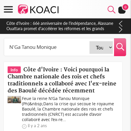
0
Côte d'Ivoire : 66è anniversaire de l'indépendance, Alassane
Ouattara promet d'accélérer les réformes et les grands
investissements pour une nation plus forte et plus prospère
Côte d'Ivoire : Voici pourquoi la
Info
Chambre nationale des rois et chefs
traditionnels a collaboré avec l'ex-reine
des Baoulé décédée récemment
Feue la reine N’Ga Tanou Monique
(Ph)&nbsp;Dans la crise qui secoue le royaume
Baoulé, la Chambre nationale des rois et chefs
traditionnels (CNRCT) est accusée d’avoir
collaboré avec l’ex-re...
il y a 2 ans