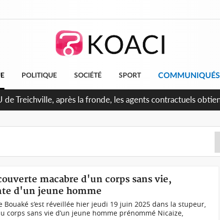
COMMUNIQUÉS
UE
POLITIQUE
SOCIÉTÉ
SPORT
 de Treichville, après la fronde, les agents contractuels obti
arriérés du SMIG 2023
couverte macabre d'un corps sans vie,
ente d'un jeune homme
e Bouaké s’est réveillée hier jeudi 19 juin 2025 dans la stupeur,
du corps sans vie d’un jeune homme prénommé Nicaize,