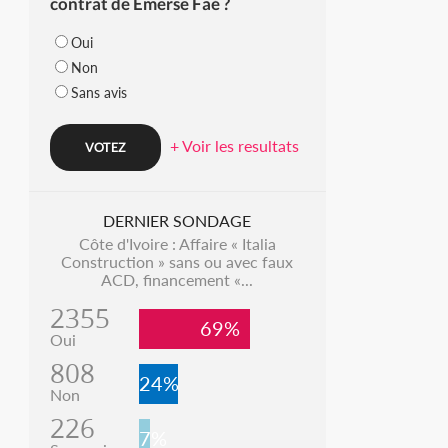
contrat de Emerse Faé ?
Oui
Non
Sans avis
+ Voir les resultats
DERNIER SONDAGE
Côte d'Ivoire : Affaire « Italia
Construction » sans ou avec faux
ACD, financement «...
2355
69%
Oui
808
24%
Non
226
7%