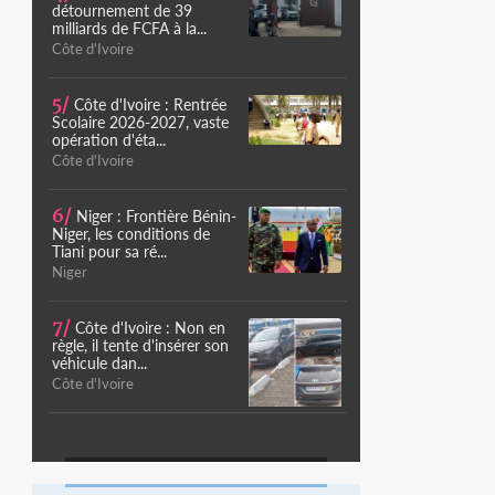
détournement de 39
milliards de FCFA à la...
Côte d'Ivoire
5/
Côte d'Ivoire : Rentrée
Scolaire 2026-2027, vaste
opération d'éta...
Côte d'Ivoire
6/
Niger : Frontière Bénin-
Niger, les conditions de
Tiani pour sa ré...
Niger
7/
Côte d'Ivoire : Non en
règle, il tente d'insérer son
véhicule dan...
Côte d'Ivoire