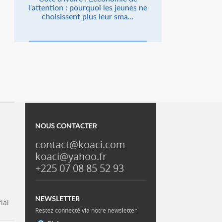
l'attention : pourquoi les jeunes ne
choisissent plus leur sma...
NOUS CONTACTER
contact@koaci.com
koaci@yahoo.fr
+225 07 08 85 52 93
NEWSLETTER
ial
Restez connecté via notre newsletter