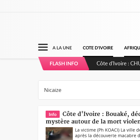
A LA UNE
COTE D'IVOIRE
AFRIQ
Côte d'Ivoire : CHU
FLASH INFO
direction sur les 
Côte d'Ivoire : Bouaké, dé
Info
mystère autour de la mort viol
La victime (Ph KOACI) La ville d
après la découverte macabre 