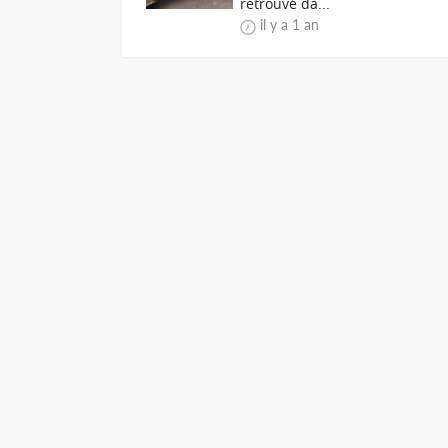
retrouvé da...
il y a 1 an