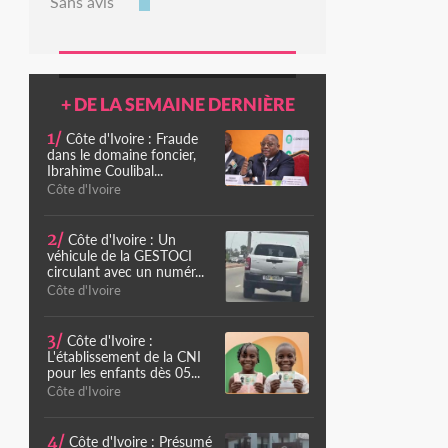
Sans avis
+ DE LA SEMAINE DERNIÈRE
1/
Côte d'Ivoire : Fraude
dans le domaine foncier,
Ibrahime Coulibal...
Côte d'Ivoire
2/
Côte d'Ivoire : Un
véhicule de la GESTOCI
circulant avec un numér...
Côte d'Ivoire
3/
Côte d'Ivoire :
L'établissement de la CNI
pour les enfants dès 05...
Côte d'Ivoire
4/
Côte d'Ivoire : Présumé