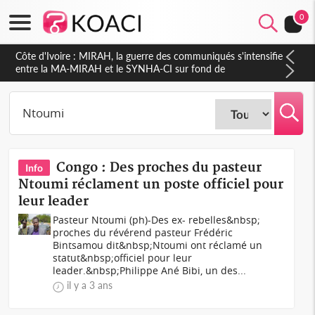
0
Côte d'Ivoire : MIRAH, la guerre des communiqués s'intensifie
entre la MA-MIRAH et le SYNHA-CI sur fond de
gouvernance et le projet de précompte sur les salaires des
agents
Congo : Des proches du pasteur
Info
Ntoumi réclament un poste officiel pour
leur leader
Pasteur Ntoumi (ph)-Des ex- rebelles&nbsp;
proches du révérend pasteur Frédéric
Bintsamou dit&nbsp;Ntoumi ont réclamé un
statut&nbsp;officiel pour leur
leader.&nbsp;Philippe Ané Bibi, un des...
il y a 3 ans