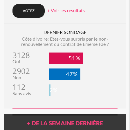
+ Voir les resultats
DERNIER SONDAGE
Côte d'Ivoire: Etes-vous surpris par le non-
renouvellement du contrat de Emerse Faé ?
3128
51%
Oui
2902
47%
Non
112
2%
Sans avis
+ DE LA SEMAINE DERNIÈRE