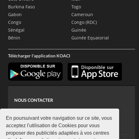
Burkina Faso
Togo
Gabon
Cameroun
Congo
Congo (RDC)
Sénégal
Guinée
Bénin
Guinée Equatorial
Télécharger l'application KOACI
NOUS CONTACTER
contact@koaci.com
koaci@yahoo.fr
En poursuivant votre navigation sur ce site, vous
+225 07 08 85 52 93
acceptez l'utilisation de Cookies pour vous
proposer des publicités adaptées à vos centres