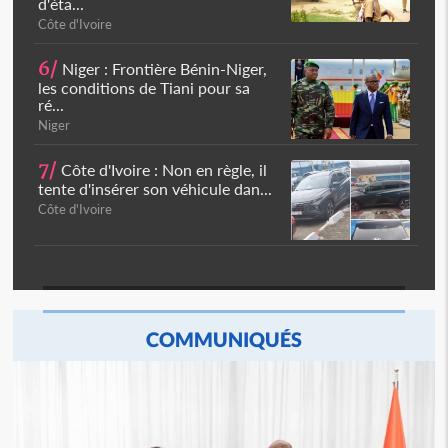
d'éta...
Côte d'Ivoire
6/
Niger : Frontière Bénin-Niger,
les conditions de Tiani pour sa
ré...
Niger
7/
Côte d'Ivoire : Non en règle, il
tente d'insérer son véhicule dan...
Côte d'Ivoire
COMMUNIQUÉS