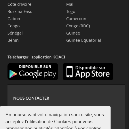
Côte d'Ivoire
Mali
Burkina Faso
Togo
Gabon
Cameroun
Congo
Congo (RDC)
Sénégal
Guinée
Bénin
Guinée Equatorial
Télécharger l'application KOACI
NOUS CONTACTER
contact@koaci.com
koaci@yahoo.fr
En poursuivant votre navigation sur ce site, vous
+225 07 08 85 52 93
acceptez l'utilisation de Cookies pour vous
proposer des publicités adaptées à vos centres