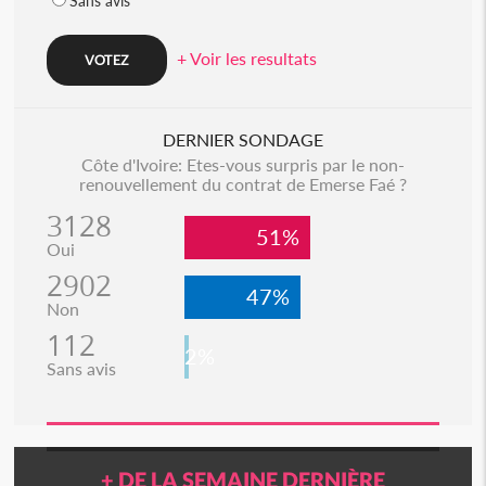
Sans avis
+ Voir les resultats
DERNIER SONDAGE
Côte d'Ivoire: Etes-vous surpris par le non-
renouvellement du contrat de Emerse Faé ?
3128
51%
Oui
2902
47%
Non
112
2%
Sans avis
+ DE LA SEMAINE DERNIÈRE