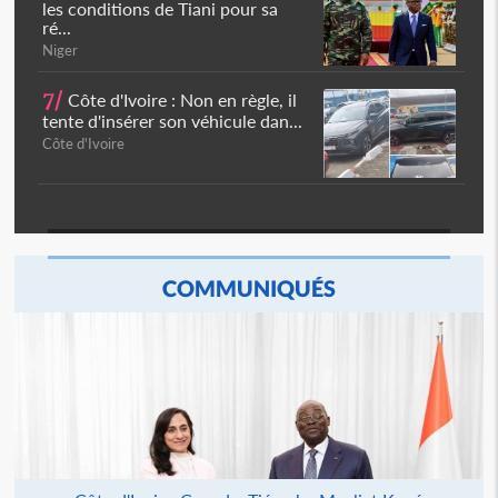
les conditions de Tiani pour sa
ré...
Niger
7/
Côte d'Ivoire : Non en règle, il
tente d'insérer son véhicule dan...
Côte d'Ivoire
COMMUNIQUÉS