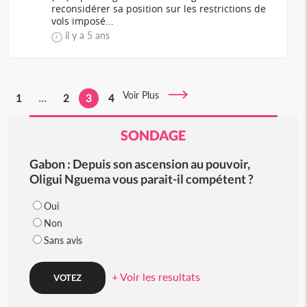
reconsidérer sa position sur les restrictions de
vols imposé...
il y a 5 ans
Voir Plus
1
...
2
3
4
SONDAGE
Gabon : Depuis son ascension au pouvoir,
Oligui Nguema vous parait-il compétent ?
Oui
Non
Sans avis
+ Voir les resultats