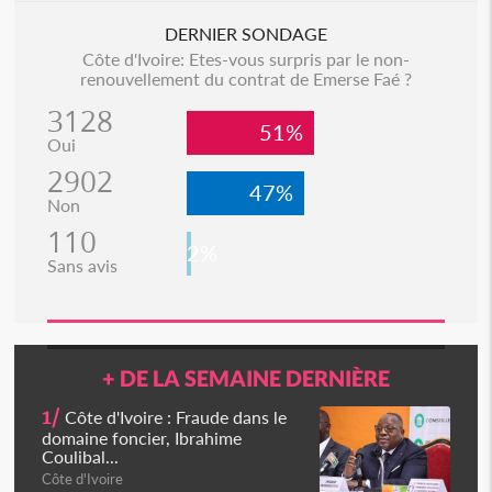
DERNIER SONDAGE
Côte d'Ivoire: Etes-vous surpris par le non-
renouvellement du contrat de Emerse Faé ?
3128
51%
Oui
2902
47%
Non
110
2%
Sans avis
+ DE LA SEMAINE DERNIÈRE
1/
Côte d'Ivoire : Fraude dans le
domaine foncier, Ibrahime
Coulibal...
Côte d'Ivoire