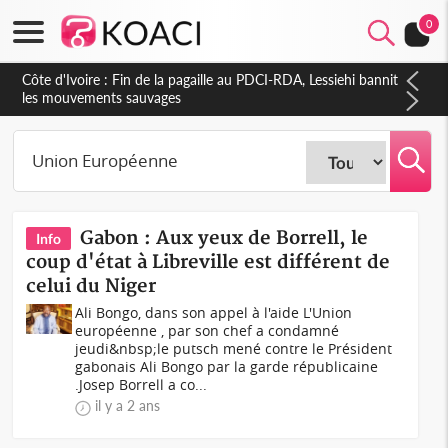
0
Côte d'Ivoire : Ouattara promet des sanctions contre les
déguerpissements illégaux
Gabon : Aux yeux de Borrell, le
Info
coup d'état à Libreville est différent de
celui du Niger
Ali Bongo, dans son appel à l'aide L'Union
européenne , par son chef a condamné
jeudi&nbsp;le putsch mené contre le Président
gabonais Ali Bongo par la garde républicaine
.Josep Borrell a co...
il y a 2 ans