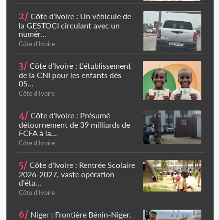
2/
Côte d'Ivoire : Un véhicule de
la GESTOCI circulant avec un
numér...
Côte d'Ivoire
3/
Côte d'Ivoire : L'établissement
de la CNI pour les enfants dès
05...
Côte d'Ivoire
4/
Côte d'Ivoire : Présumé
détournement de 39 milliards de
FCFA à la...
Côte d'Ivoire
5/
Côte d'Ivoire : Rentrée Scolaire
2026-2027, vaste opération
d'éta...
Côte d'Ivoire
6/
Niger : Frontière Bénin-Niger,