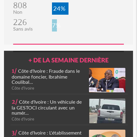
808
24%
Non
226
7%
Sans avis
+ DE LA SEMAINE DERNIÈRE
1/
Côte d'Ivoire : Fraude dans le
domaine foncier, Ibrahime
Coulibal...
Côte d'Ivoire
2/
Côte d'Ivoire : Un véhicule de
la GESTOCI circulant avec un
numér...
Côte d'Ivoire
3/
Côte d'Ivoire : L'établissement