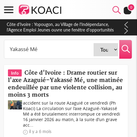
0
Côte d'Ivoire : Yopougon, au Village de l'Indépendance,
l'Agence Emploi Jeunes ouvre une fenêtre d'opportunités
pour la jeunesse ivoirienne
Côte d'Ivoire : Drame routier sur
Info
l'axe Azaguié–Yakassé Mé, une matinée
endeuillée par une violente collision, au
moins 3 morts
accident sur la route Azaguié ce vendredi (Ph
Koaci) La circulation sur l’axe Azaguié–Yakassé
Mé a été brutalement interrompue ce vendredi
16 janvier 2026 au matin, à la suite d’un grave
acc...
il y a 6 mois