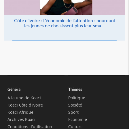
Côte d'Ivoire : L'économie de l'attention : pourquoi
les jeunes ne choisissent plus leur sma...
Général
Thèmes
A la une de Koaci
Politique
Koaci Côte d'Ivoire
Société
Koaci Afrique
Sport
Archives Koaci
Economie
Conditions d'utilisation
Culture