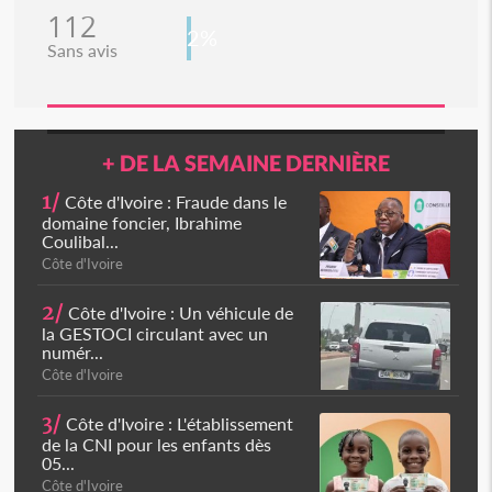
112
2%
Sans avis
+ DE LA SEMAINE DERNIÈRE
1/
Côte d'Ivoire : Fraude dans le
domaine foncier, Ibrahime
Coulibal...
Côte d'Ivoire
2/
Côte d'Ivoire : Un véhicule de
la GESTOCI circulant avec un
numér...
Côte d'Ivoire
3/
Côte d'Ivoire : L'établissement
de la CNI pour les enfants dès
05...
Côte d'Ivoire