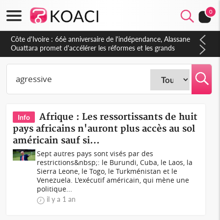
0
Côte d'Ivoire : 66è anniversaire de l'indépendance, Alassane
Ouattara promet d'accélérer les réformes et les grands
investissements pour une nation plus forte et plus prospère
Afrique : Les ressortissants de huit
Info
pays africains n'auront plus accès au sol
américain sauf si…
Sept autres pays sont visés par des
restrictions&nbsp;: le Burundi, Cuba, le Laos, la
Sierra Leone, le Togo, le Turkménistan et le
Venezuela. L'exécutif américain, qui mène une
politique...
il y a 1 an