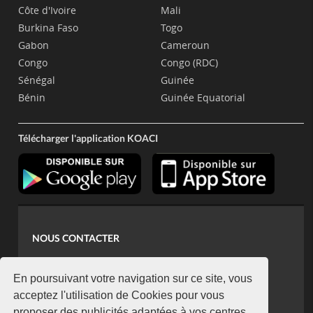
Côte d'Ivoire
Mali
Burkina Faso
Togo
Gabon
Cameroun
Congo
Congo (RDC)
Sénégal
Guinée
Bénin
Guinée Equatorial
Télécharger l'application KOACI
NOUS CONTACTER
contact@koaci.com
koaci@yahoo.fr
En poursuivant votre navigation sur ce site, vous
+225 07 08 85 52 93
acceptez l'utilisation de Cookies pour vous
proposer des publicités adaptées à vos centres