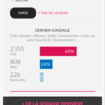
Sans avis
+ Voir les resultats
DERNIER SONDAGE
Côte d'Ivoire : Affaire « Italia Construction » sans ou
avec faux ACD, financement «...
2355
69%
Oui
808
24%
Non
226
7%
Sans avis
+ DE LA SEMAINE DERNIÈRE