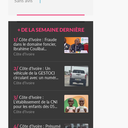
Sans avis
+ DE LA SEMAINE DERNIÈRE
1/
Côte d'Ivoire : Fraude
dans le domaine foncier,
Ibrahime Coulibal...
Côte d'Ivoire
2/
Côte d'Ivoire : Un
véhicule de la GESTOCI
circulant avec un numér...
Côte d'Ivoire
3/
Côte d'Ivoire :
L'établissement de la CNI
pour les enfants dès 05...
Côte d'Ivoire
4/
Côte d'Ivoire : Présumé