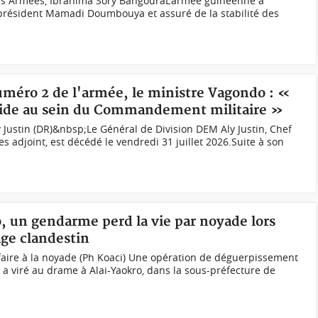
des Armées, Ibrahima Sory BangouraL'armée guinéenne a
 président Mamadi Doumbouya et assuré de la stabilité des
uméro 2 de l'armée, le ministre Vagondo : «
n vide au sein du Commandement militaire »
 Justin (DR)&nbsp;Le Général de Division DEM Aly Justin, Chef
 adjoint, est décédé le vendredi 31 juillet 2026.Suite à son
o, un gendarme perd la vie par noyade lors
age clandestin
n faire à la noyade (Ph Koaci) Une opération de déguerpissement
n a viré au drame à Alai-Yaokro, dans la sous-préfecture de