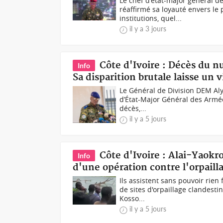
Le chef d'état-major général 
réaffirmé sa loyauté envers le
institutions, quel...
il y a 3 jours
Côte d'Ivoire : Décès du n
Info
Sa disparition brutale laisse u
Le Général de Division DEM Aly
d’État-Major Général des Armées
décès,...
il y a 5 jours
Côte d'Ivoire : Alai-Yaokr
Info
d'une opération contre l'orpaill
Ils assistent sans pouvoir rie
de sites d'orpaillage clandesti
Kosso...
il y a 5 jours