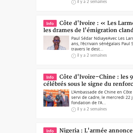
il y a 2 semaines
Côte d'Ivoire : « Les Lar
Info
les drames de l'émigration cland
Paul Sédar NdiayeAvec Les La
ans, l'écrivain sénégalais Paul
travers le dest...
il y a 2 semaines
Côte d'Ivoire–Chine : les 
Info
célébrés sous le signe du renfor
L'Ambassade de Chine en Côte 
servi de cadre, le mercredi 22 j
fondation de l'A...
il y a 2 semaines
Nigeria : L'armée annonce
Info