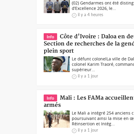
(02) Gendarmes ont été disting
d’Excellence 2026, le...
il y a 4 heures
Côte d'Ivoire : Daloa en de
Info
Section de recherches de la ge
plein sport
Le défunt colonelLa ville de D
colonel Karim Traoré, commanda
supérieur...
il y a 1 jour
Mali : Les FAMa accueillen
Info
armés
Le Mali a intégré 254 anciens
poursuivant ainsi la mise en
Réinsertion et Intég...
il y a 1 jour