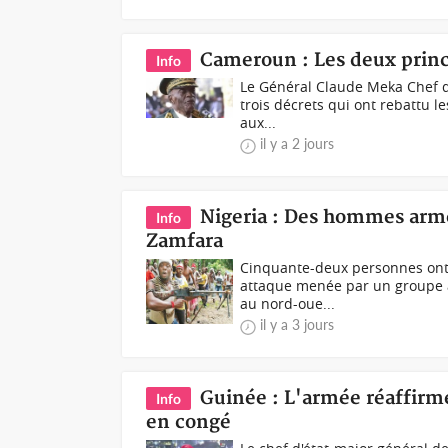
Cameroun : Les deux princ
Info
Le Général Claude Meka Chef d’
trois décrets qui ont rebattu l
aux...
il y a 2 jours
Nigeria : Des hommes armés
Info
Zamfara
Cinquante-deux personnes ont 
attaque menée par un groupe ar
au nord-oue...
il y a 3 jours
Guinée : L'armée réaffirm
Info
en congé