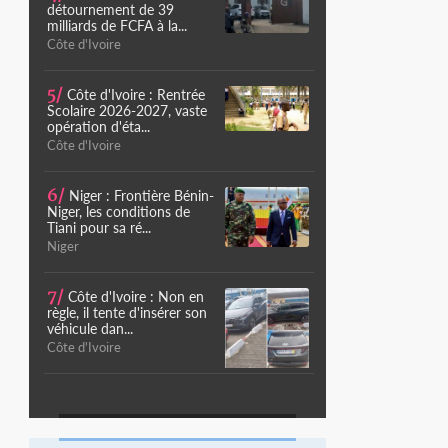
détournement de 39
milliards de FCFA à la...
Côte d'Ivoire
5/
Côte d'Ivoire : Rentrée
Scolaire 2026-2027, vaste
opération d'éta...
Côte d'Ivoire
6/
Niger : Frontière Bénin-
Niger, les conditions de
Tiani pour sa ré...
Niger
7/
Côte d'Ivoire : Non en
règle, il tente d'insérer son
véhicule dan...
Côte d'Ivoire