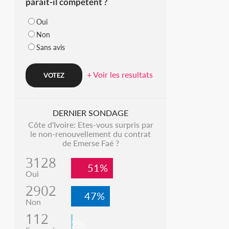
parait-il compétent ?
Oui
Non
Sans avis
+ Voir les resultats
DERNIER SONDAGE
Côte d'Ivoire: Etes-vous surpris par
le non-renouvellement du contrat
de Emerse Faé ?
3128
51%
Oui
2902
47%
Non
112
2%