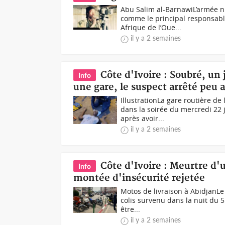
Abu Salim al-BarnawiL’armée n
comme le principal responsable
Afrique de l’Oue...
il y a 2 semaines
Côte d'Ivoire : Soubré, un
Info
une gare, le suspect arrêté peu a
IllustrationLa gare routière d
dans la soirée du mercredi 22 
après avoir...
il y a 2 semaines
Côte d'Ivoire : Meurtre d'
Info
montée d'insécurité rejetée
Motos de livraison à AbidjanLe
colis survenu dans la nuit du 5 
être...
il y a 2 semaines