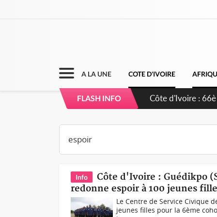
A LA UNE
COTE D'IVOIRE
AFRIQ
Côte d'Ivoire : À 
FLASH INFO
développement de
Côte d'Ivoire : Guédikpo 
Info
redonne espoir à 100 jeunes fill
Le Centre de Service Civique d
jeunes filles pour la 6ème coho