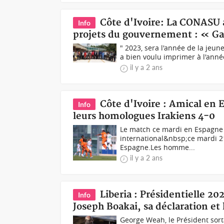
Côte d'Ivoire: La CONASU 
Info
projets du gouvernement : « Gard
" 2023, sera l'année de la jeune
a bien voulu imprimer à l'année
il y a 2 ans
Côte d'Ivoire : Amical en 
Info
leurs homologues Irakiens 4-0
Le match ce mardi en Espagne 
international&nbsp;ce mardi 
Espagne.Les homme...
il y a 2 ans
Liberia : Présidentielle 202
Info
Joseph Boakai, sa déclaration et
George Weah, le Président sort