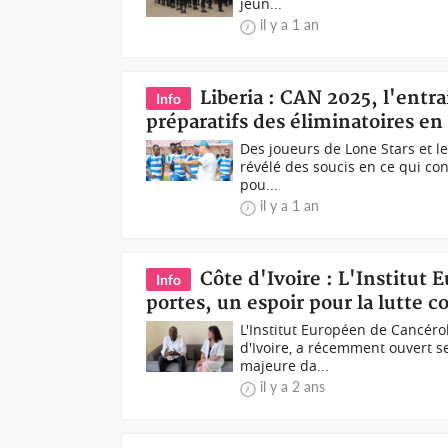
jeun...
il y a 1 an
Liberia : CAN 2025, l'entr
Info
préparatifs des éliminatoires en
Des joueurs de Lone Stars et le
révélé des soucis en ce qui con
pou...
il y a 1 an
Côte d'Ivoire : L'Institut
Info
portes, un espoir pour la lutte c
L'Institut Européen de Cancérol
d'Ivoire, a récemment ouvert s
majeure da...
il y a 2 ans