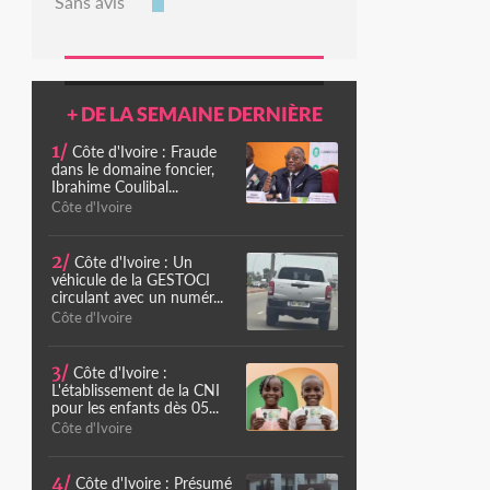
Sans avis
+ DE LA SEMAINE DERNIÈRE
1/
Côte d'Ivoire : Fraude
dans le domaine foncier,
Ibrahime Coulibal...
Côte d'Ivoire
2/
Côte d'Ivoire : Un
véhicule de la GESTOCI
circulant avec un numér...
Côte d'Ivoire
3/
Côte d'Ivoire :
L'établissement de la CNI
pour les enfants dès 05...
Côte d'Ivoire
4/
Côte d'Ivoire : Présumé