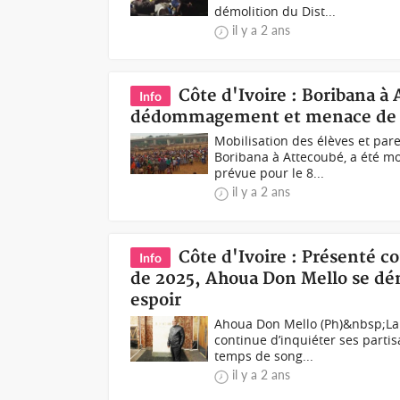
démolition du Dist...
il y a 2 ans
Côte d'Ivoire : Boribana à
Info
dédommagement et menace de 
Mobilisation des élèves et par
Boribana à Attecoubé, a été m
prévue pour le 8...
il y a 2 ans
Côte d'Ivoire : Présenté c
Info
de 2025, Ahoua Don Mello se dém
espoir
Ahoua Don Mello (Ph)&nbsp;La n
continue d’inquiéter ses partis
temps de song...
il y a 2 ans