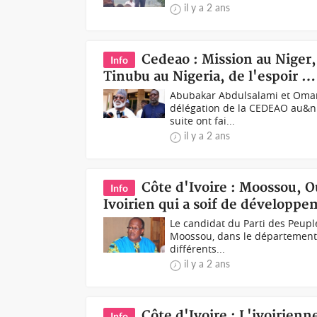
il y a 2 ans
Cedeao : Mission au Niger
Info
Tinubu au Nigeria, de l'espoir …
Abubakar Abdulsalami et Omar 
délégation de la CEDEAO au&nbs
suite ont fai...
il y a 2 ans
Côte d'Ivoire : Moossou, 
Info
Ivoirien qui a soif de développ
Le candidat du Parti des Peuple
Moossou, dans le département
différents...
il y a 2 ans
Côte d'Ivoire : L'ivoirien
Info