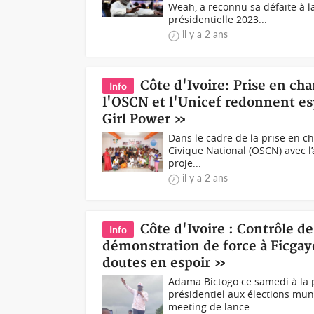
Weah, a reconnu sa défaite à la
présidentielle 2023...
il y a 2 ans
Côte d'Ivoire: Prise en cha
Info
l'OSCN et l'Unicef redonnent espo
Girl Power »
Dans le cadre de la prise en cha
Civique National (OSCN) avec l
proje...
il y a 2 ans
Côte d'Ivoire : Contrôle de
Info
démonstration de force à Ficgay
doutes en espoir »
Adama Bictogo ce samedi à la 
présidentiel aux élections mun
meeting de lance...