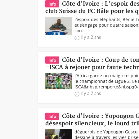
Côte d'Ivoire : L'espoir d
Info
club Suisse du FC Bâle pour les 
L’espoir des éléphants, Bénié 
et s’engage pour quatre saison
con...
il y a 2 ans
Côte d'Ivoire : Coup de t
Info
–ISCA à rejouer pour faute techn
L’Africa garde un maigre espo
le championnat de Ligue 2. L
ISCA&nbsp;remporté&nbsp;(0-2)
il y a 2 ans
Côte d'Ivoire : Yopougon 
Info
désespoir silencieux, le lourd tr
déguerpis de Yopougon Gesco 
dessine à travers les vies bri