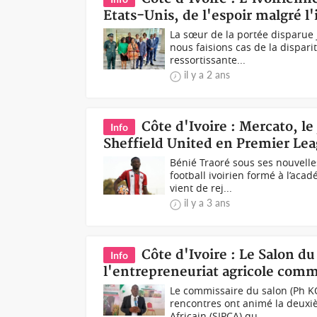
Etats-Unis, de l'espoir malgré l
La sœur de la portée disparue
nous faisions cas de la dispar
ressortissante...
il y a 2 ans
Côte d'Ivoire : Mercato, le
Info
Sheffield United en Premier Le
Bénié Traoré sous ses nouvelle
football ivoirien formé à l’ac
vient de rej...
il y a 3 ans
Côte d'Ivoire : Le Salon d
Info
l'entrepreneuriat agricole comm
Le commissaire du salon (Ph K
rencontres ont animé la deuxi
Africain (SIPCA) qu...