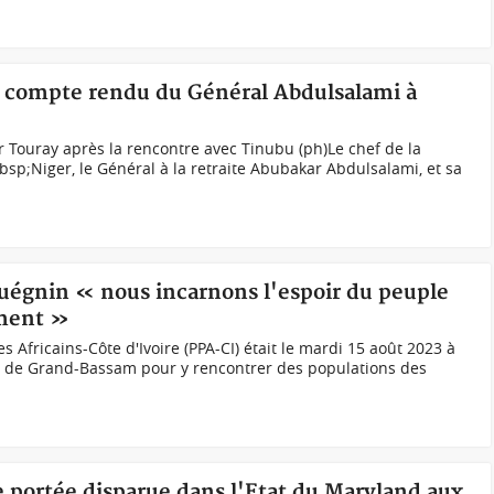
, compte rendu du Général Abdulsalami à
Touray après la rencontre avec Tinubu (ph)Le chef de la
p;Niger, le Général à la retraite Abubakar Abdulsalami, et sa
Ouégnin « nous incarnons l'espoir du peuple
ement »
s Africains-Côte d'Ivoire (PPA-CI) était le mardi 15 août 2023 à
 de Grand-Bassam pour y rencontrer des populations des
ne portée disparue dans l'Etat du Maryland aux