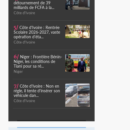
détournement de 39
milliards de FCFA à la...
Côte d'Ivoire
5/
Côte d'Ivoire : Rentrée
Scolaire 2026-2027, vaste
opération d'éta...
Côte d'Ivoire
6/
Niger : Frontière Bénin-
Niger, les conditions de
Tiani pour sa ré...
Niger
7/
Côte d'Ivoire : Non en
règle, il tente d'insérer son
véhicule dan...
Côte d'Ivoire