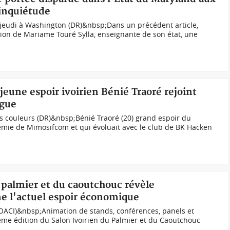
'inquiétude
 jeudi à Washington (DR)&nbsp;Dans un précédent article,
ition de Mariame Touré Sylla, enseignante de son état, une
 jeune espoir ivoirien Bénié Traoré rejoint
ague
s couleurs (DR)&nbsp;Bénié Traoré (20) grand espoir du
adémie de Mimosifcom et qui évoluait avec le club de BK Häcken
u palmier et du caoutchouc révèle
e l'actuel espoir économique
OACI)&nbsp;Animation de stands, conférences, panels et
ème édition du Salon Ivoirien du Palmier et du Caoutchouc