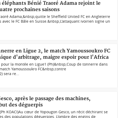
es éléphants Bénié Traoré Adama rejoint le
quatre prochaines saisons
Traoré Adama,&nbsp;quitte le Sheffield United FC en Angleterre
s avec le FC Bâle en Suisse.&nbsp;L'attaquant ivoirien signe un
onnerre en Ligue 2, le match Yamoussoukro FC
ique d'arbitrage, maigre espoir pour l'Africa
ir pour la montée en Ligue1 (Ph)&nbsp;Coup de tonnerre dans
e match Yamoussoukro FC&nbsp;contre
 sera re...
Gesco, après le passage des machines,
ibut des déguerpis
(Ph KOACI)Au cœur de Yopougon Gesco, un récit déchirant se
sées des populations déguerpies. L'ombre des engins de