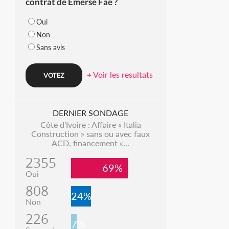
contrat de Emerse Faé ?
Oui
Non
Sans avis
+ Voir les resultats
DERNIER SONDAGE
Côte d'Ivoire : Affaire « Italia
Construction » sans ou avec faux
ACD, financement «...
2355
69%
Oui
808
24%
Non
226
7%