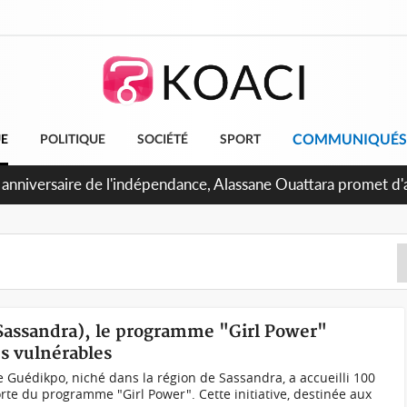
COMMUNIQUÉS
UE
POLITIQUE
SOCIÉTÉ
SPORT
Abidjan, Amadou Oury Bah admire le modèle ivoirien et veut s'
 la Guinée
(Sassandra), le programme "Girl Power"
es vulnérables
e Guédikpo, niché dans la région de Sassandra, a accueilli 100
rte du programme "Girl Power". Cette initiative, destinée aux