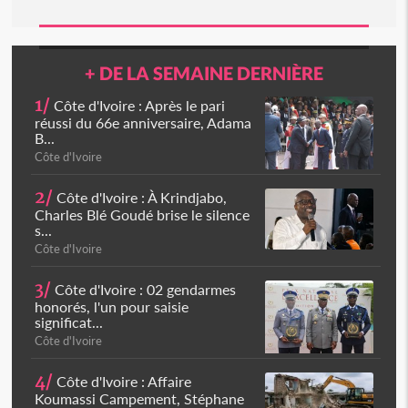
+ DE LA SEMAINE DERNIÈRE
1/
Côte d'Ivoire : Après le pari
réussi du 66e anniversaire, Adama
B...
Côte d'Ivoire
2/
Côte d'Ivoire : À Krindjabo,
Charles Blé Goudé brise le silence
s...
Côte d'Ivoire
3/
Côte d'Ivoire : 02 gendarmes
honorés, l'un pour saisie
significat...
Côte d'Ivoire
4/
Côte d'Ivoire : Affaire
Koumassi Campement, Stéphane