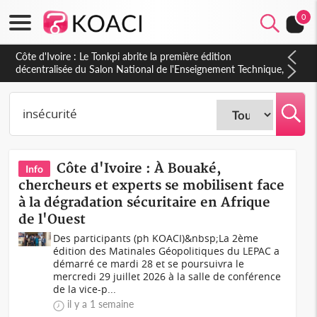
0
Côte d'Ivoire : PPA-CI, Gbagbo délègue une partie de ses
prérogatives de président à 05 cadres, vers sa retraite
politique ?
Côte d'Ivoire : À Bouaké,
Info
chercheurs et experts se mobilisent face
à la dégradation sécuritaire en Afrique
de l'Ouest
Des participants (ph KOACI)&nbsp;La 2ème
édition des Matinales Géopolitiques du LEPAC a
démarré ce mardi 28 et se poursuivra le
mercredi 29 juillet 2026 à la salle de conférence
de la vice-p...
il y a 1 semaine