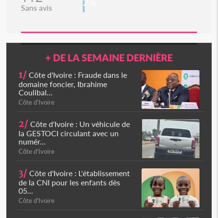
2%
Sans avis
+ DE LA SEMAINE DERNIÈRE
1/
Côte d'Ivoire : Fraude dans le
domaine foncier, Ibrahime
Coulibal...
Côte d'Ivoire
2/
Côte d'Ivoire : Un véhicule de
la GESTOCI circulant avec un
numér...
Côte d'Ivoire
3/
Côte d'Ivoire : L'établissement
de la CNI pour les enfants dès
05...
Côte d'Ivoire