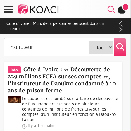
0
Côte d'Ivoire : Séileu, la célébration de la fête nationale
transformée en vaste campagne contre les produits
dépigmentants dangereux
Côte d'Ivoire : « Découverte de
Info
229 millions FCFA sur ses comptes »,
l'instituteur de Daoukro condamné à 10
ans de prison ferme
Le couperet est tombé sur l’affaire de découverte
de flux financiers suspects de plusieurs
centaines de millions de francs CFA sur les
comptes, d’un instituteur en fonction à Daoukro.
La som...
il y a 1 semaine