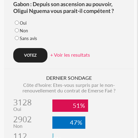
Gabon : Depuis son ascension au pouvoir,
Oligui Nguema vous parait-il compétent ?
Oui
Non
Sans avis
+ Voir les resultats
DERNIER SONDAGE
Côte d'Ivoire: Etes-vous surpris par le non-
renouvellement du contrat de Emerse Faé ?
3128
51%
Oui
2902
47%
Non
112