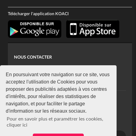
Télécharger l'application KOACI
NOUS CONTACTER
contact@koaci.com
koaci@yahoo.fr
En poursuivant votre navigation sur ce site, vous
+225 07 08 85 52 93
acceptez l'utilisation de Cookies pour vous
proposer des publicités adaptées à vos centres
d'intérêts, pour réaliser des statistiques de
NEWSLETTER
navigation, et pour faciliter le partage
Restez connecté via notre newsletter
d'information sur les réseaux sociaux.
S'abonner
Pour en savoir plus et paramétrer les cookies,
Se désabonner
cliquer ici