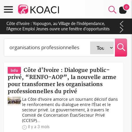
0
Côte d'Ivoire : CHU de Treichville, après la fronde, les agents
contractuels obtiennent un accord avec la direction sur les
arriérés du SMIG 2023
Côte d'Ivoire : Dialogue public-
Info
privé, “RENFO-AOP”, la nouvelle arme
pour transformer les organisations
professionnelles du privé
La Côte d’Ivoire amorce un tournant décisif dans
le renforcement du dialogue entre l’État et le
secteur privé. Le gouvernement, à travers le
Comité de Concertation État/Secteur Privé
(CCESP)...
il y a 3 mois