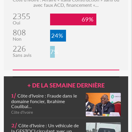
avec faux ACD, financement «...
2355
69%
Oui
808
24%
Non
226
7%
Sans avis
+ DE LA SEMAINE DERNIÈRE
1/
Côte d'Ivoire : Fraude dans le
domaine foncier, Ibrahime
Coulibal...
Côte d'Ivoire
2/
Côte d'Ivoire : Un véhicule de
la GESTOCI circulant avec un