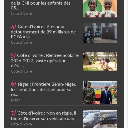
de la CNI pour les enfants dès
05...
Côte d'Ivoire
4/
Côte d'Ivoire : Présumé
détournement de 39 milliards de
FCFA à la...
Côte d'Ivoire
5/
Côte d'Ivoire : Rentrée Scolaire
2026-2027, vaste opération
d'éta...
Côte d'Ivoire
6/
Niger : Frontière Bénin-Niger,
les conditions de Tiani pour sa
ré...
Niger
7/
Côte d'Ivoire : Non en règle, il
tente d'insérer son véhicule dan...
Côte d'Ivoire