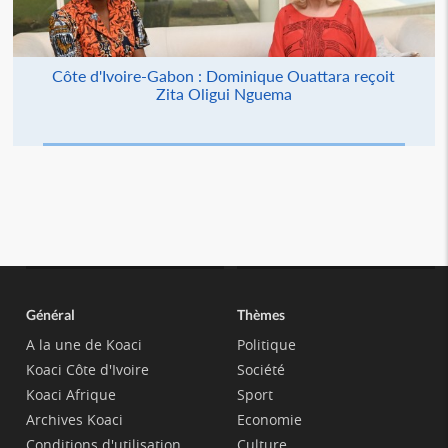
Côte d'Ivoire-Gabon : Dominique Ouattara reçoit
Zita Oligui Nguema
Général
Thèmes
A la une de Koaci
Politique
Koaci Côte d'Ivoire
Société
Koaci Afrique
Sport
Archives Koaci
Economie
Conditions d'utilisation
Culture