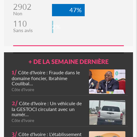
2902
47%
Non
110
2%
Sans avis
+ DE LA SEMAINE DERNIÈRE
1/
Côte d'Ivoire : Fraude dans le
domaine foncier, Ibrahime
Coulibal...
Côte d'Ivoire
2/
Côte d'Ivoire : Un véhicule de
la GESTOCI circulant avec un
numér...
Côte d'Ivoire
3/
Côte d'Ivoire : L'établissement