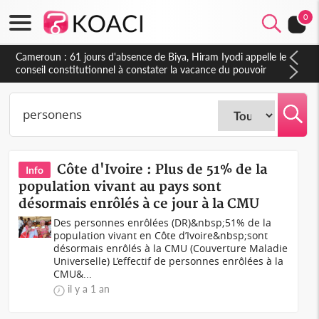
0
Cameroun : 61 jours d'absence de Biya, Hiram Iyodi appelle le
conseil constitutionnel à constater la vacance du pouvoir
Côte d'Ivoire : Plus de 51% de la
Info
population vivant au pays sont
désormais enrôlés à ce jour à la CMU
Des personnes enrôlées (DR)&nbsp;51% de la
population vivant en Côte d’Ivoire&nbsp;sont
désormais enrôlés à la CMU (Couverture Maladie
Universelle) L’effectif de personnes enrôlées à la
CMU&...
il y a 1 an