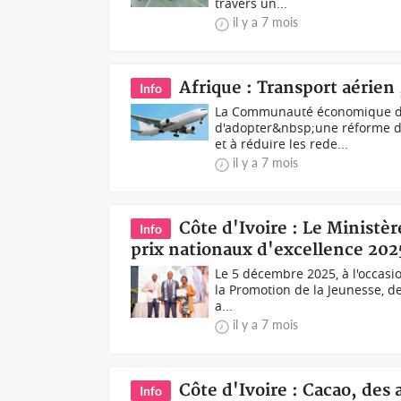
travers un...
il y a 7 mois
Afrique : Transport aérien 
Info
La Communauté économique des 
d'adopter&nbsp;une réforme d’e
et à réduire les rede...
il y a 7 mois
Côte d'Ivoire : Le Ministè
Info
prix nationaux d'excellence 202
Le 5 décembre 2025, à l'occasio
la Promotion de la Jeunesse, de
a...
il y a 7 mois
Côte d'Ivoire : Cacao, des
Info