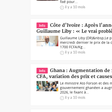
fixé pour...
il y a 10 mois
Côte d'Ivoire : Après l'an
Info
Guillaume Liby : « Le vrai prob
Guillaume Liby (DR)&nbsp;Le p
mercredi dernier le prix de la
1700 FCFA/Kg...
il y a 10 mois
Ghana : Augmentation de 1
Info
CFA, variation des prix et cause
Le ministre Ato Forson et des 
gouvernement ghanéen a augme
2026, le fixant à...
il y a 10 mois