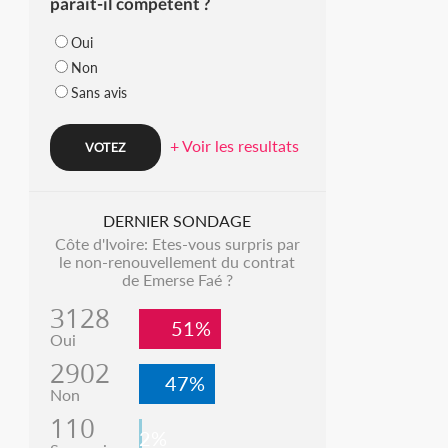
parait-il compétent ?
Oui
Non
Sans avis
+ Voir les resultats
DERNIER SONDAGE
Côte d'Ivoire: Etes-vous surpris par
le non-renouvellement du contrat
de Emerse Faé ?
3128
51%
Oui
2902
47%
Non
110
2%