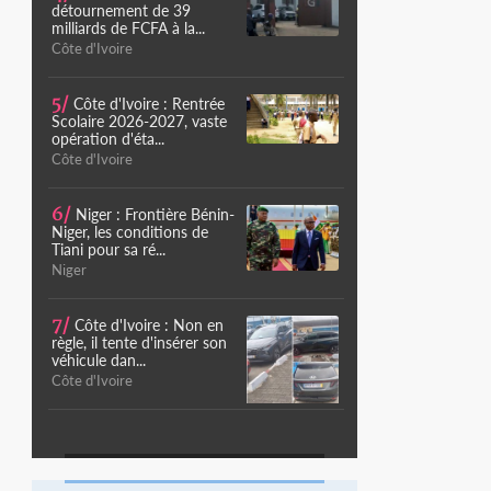
détournement de 39
milliards de FCFA à la...
Côte d'Ivoire
5/
Côte d'Ivoire : Rentrée
Scolaire 2026-2027, vaste
opération d'éta...
Côte d'Ivoire
6/
Niger : Frontière Bénin-
Niger, les conditions de
Tiani pour sa ré...
Niger
7/
Côte d'Ivoire : Non en
règle, il tente d'insérer son
véhicule dan...
Côte d'Ivoire