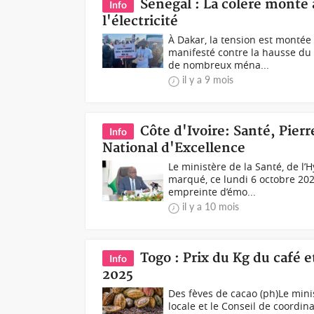
Sénégal : La colère monte 
Info
l'électricité
À Dakar, la tension est monté
manifesté contre la hausse du 
de nombreux ména...
il y a 9 mois
Côte d'Ivoire: Santé, Pier
Info
National d'Excellence
Le ministère de la Santé, de l’
marqué, ce lundi 6 octobre 20
empreinte d’émo...
il y a 10 mois
Togo : Prix du Kg du café 
Info
2025
Des fèves de cacao (ph)Le min
locale et le Conseil de coordin