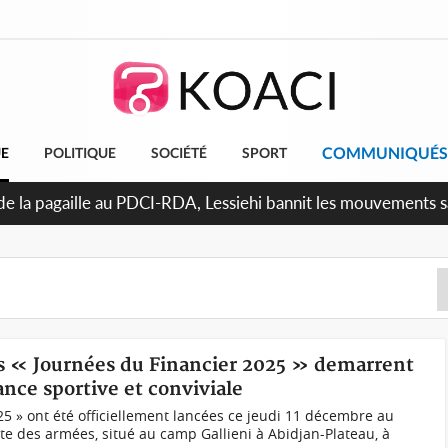
COMMUNIQUÉS
UE
POLITIQUE
SOCIÉTÉ
SPORT
uattara promet des sanctions contre les déguerpissements illé
les « Journées du Financier 2025 » demarrent
nce sportive et conviviale
25 » ont été officiellement lancées ce jeudi 11 décembre au
te des armées, situé au camp Gallieni à Abidjan-Plateau, à