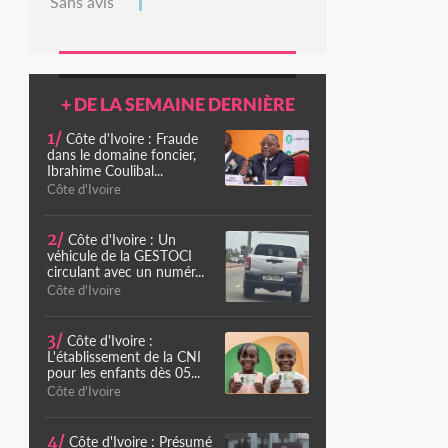
Sans avis
+ DE LA SEMAINE DERNIÈRE
1/
Côte d'Ivoire : Fraude
dans le domaine foncier,
Ibrahime Coulibal...
Côte d'Ivoire
2/
Côte d'Ivoire : Un
véhicule de la GESTOCI
circulant avec un numér...
Côte d'Ivoire
3/
Côte d'Ivoire :
L'établissement de la CNI
pour les enfants dès 05...
Côte d'Ivoire
4/
Côte d'Ivoire : Présumé