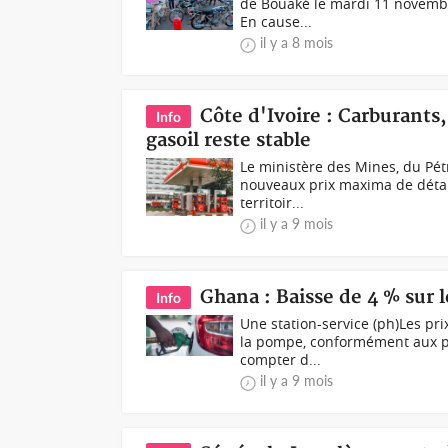
de Bouaké le mardi 11 novembre
En cause...
il y a 8 mois
Côte d'Ivoire : Carburants
Info
gasoil reste stable
Le ministère des Mines, du Pétr
nouveaux prix maxima de détail
territoir...
il y a 9 mois
Ghana : Baisse de 4 % sur l
Info
Une station-service (ph)Les pr
la pompe, conformément aux pré
compter d...
il y a 9 mois