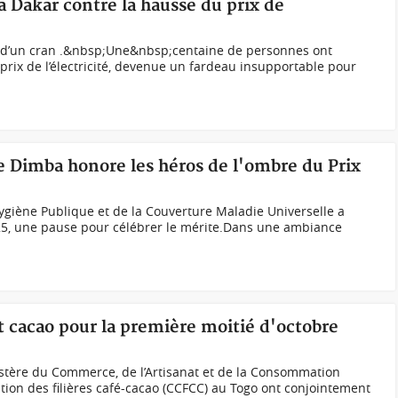
à Dakar contre la hausse du prix de
e d’un cran .&nbsp;Une&nbsp;centaine de personnes ont
prix de l’électricité, devenue un fardeau insupportable pour
re Dimba honore les héros de l'ombre du Prix
Hygiène Publique et de la Couverture Maladie Universelle a
25, une pause pour célébrer le mérite.Dans une ambiance
et cacao pour la première moitié d'octobre
istère du Commerce, de l’Artisanat et de la Consommation
ation des filières café-cacao (CCFCC) au Togo ont conjointement