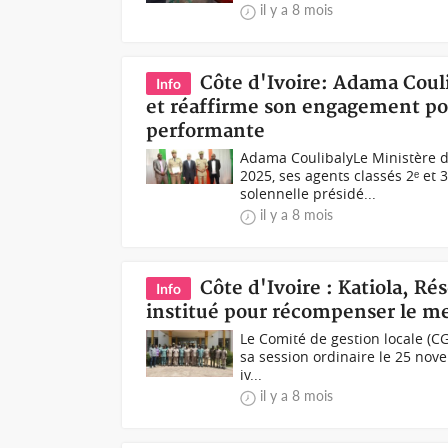
il y a 8 mois
Côte d'Ivoire: Adama Coul
Info
et réaffirme son engagement pou
performante
Adama CoulibalyLe Ministère d
2025, ses agents classés 2ᵉ et 
solennelle présidé...
il y a 8 mois
Côte d'Ivoire : Katiola, 
Info
institué pour récompenser le me
Le Comité de gestion locale (C
sa session ordinaire le 25 nove
iv...
il y a 8 mois