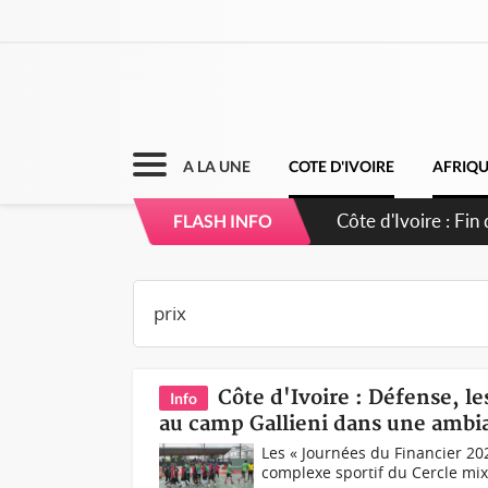
A LA UNE
COTE D'IVOIRE
AFRIQ
Côte d'Ivoire : O
FLASH INFO
Côte d'Ivoire : Défense, 
Info
au camp Gallieni dans une ambia
Les « Journées du Financier 20
complexe sportif du Cercle mix