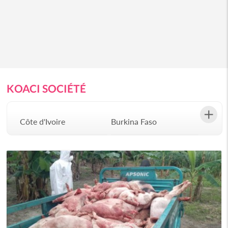
KOACI SOCIÉTÉ
Côte d'Ivoire
Burkina Faso
Gabon
Congo
Sénégal
Bénin
Afrique du Sud
Angola
Botswana
Burundi