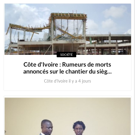
Mauritanie
Mozambique
Namibie
Niger
Nigeria
Ouganda
SOCIÉTÉ
Rwanda
Sao Tomé
Côte d'Ivoire : Rumeurs de morts
annoncés sur le chantier du sièg...
Sierra Leone
Somalie
Côte d'Ivoire il y a 4 jours
Soudan
Swaziland
Tanzanie
Tchad
Togo
Zambie
Zimbabwe
Algérie