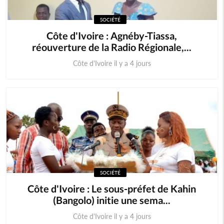
SOCIÉTÉ
Comores
Egypte
Côte d'Ivoire : Agnéby-Tiassa,
réouverture de la Radio Régionale,...
Maroc
Tunisie
Côte d'Ivoire il y a 4 jours
Libye
Afrique
Soudan du sud
Cedeao
Monde
SOCIÉTÉ
Côte d'Ivoire : Le sous-préfet de Kahin
(Bangolo) initie une sema...
Côte d'Ivoire il y a 4 jours