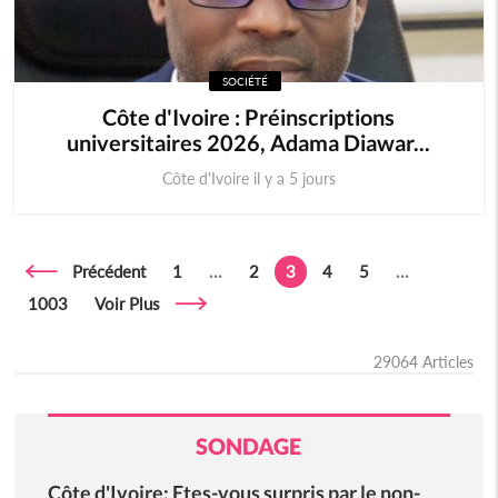
SOCIÉTÉ
Côte d'Ivoire : Préinscriptions
universitaires 2026, Adama Diawar...
Côte d'Ivoire il y a 5 jours
Précédent
1
...
2
3
4
5
...
1003
Voir Plus
29064 Articles
SONDAGE
Côte d'Ivoire: Etes-vous surpris par le non-