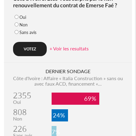
renouvellement du contrat de Emerse Faé ?
Oui
Non
Sans avis
+ Voir les resultats
DERNIER SONDAGE
Côte d'Ivoire : Affaire « Italia Construction » sans ou
avec faux ACD, financement «...
2355
69%
Oui
808
24%
Non
226
7%
Sans avis