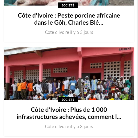
SOCIÉTÉ
Cameroun
Cap-Vert
Côte d'Ivoire : Peste porcine africaine
dans le Gôh, Charles Blé...
Centrafrique
Congo (RDC)
Côte d'Ivoire il y a 3 jours
Djibouti
Erythrée
Ethiopie
Gambie
Ghana
Guinée
Guinée Bissau
Guinnée Equatorial
SOCIÉTÉ
Kenya
Lesotho
Côte d'Ivoire : Plus de 1 000
infrastructures achevées, comment l...
Libéria
Madagascar
Côte d'Ivoire il y a 3 jours
Malawi
Mali