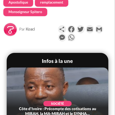
Apostolique
remplacement
Monseigneur Spitero
Partager
Facebook
Twitter
Email
Gmail
Par
Koaci
Messenger
WhatsApp
Infos à la une
SOCIÉTÉ
Côte d'Ivoire : Précompte des cotisations au
MIRAH, la MA-MIRAH et le SYNHA...