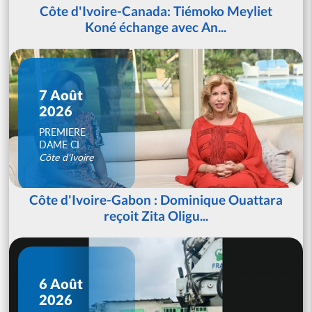
Côte d'Ivoire-Canada: Tiémoko Meyliet
Koné échange avec An...
7 Août
2026
PREMIERE
DAME CI
Côte d'Ivoire
Côte d'Ivoire-Gabon : Dominique Ouattara
reçoit Zita Oligu...
6 Août
2026