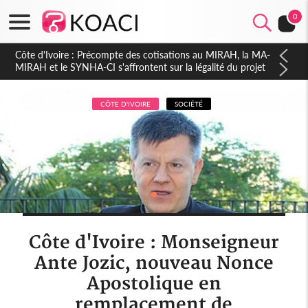
0
Côte d'Ivoire : Indépendance 2026, Thiam plaide pour un
environnement démocratique plus apaisé
CÔTE D'IVOIRE
SOCIÉTÉ
Côte d'Ivoire : Monseigneur
Ante Jozic, nouveau Nonce
Apostolique en
remplacement de