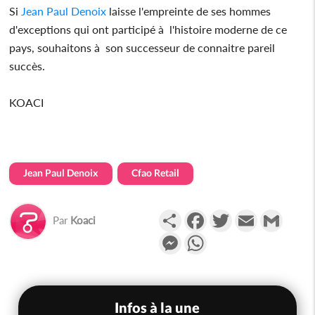
Si
Jean Paul Denoix
laisse l'empreinte de ses hommes
d'exceptions qui ont participé à l'histoire moderne de ce
pays, souhaitons à son successeur de connaitre pareil
succès.
KOACI
Jean Paul Denoix
Cfao Retail
Partager
Facebook
Twitter
Email
Gmail
Par
Koaci
Messenger
WhatsApp
Infos à la une