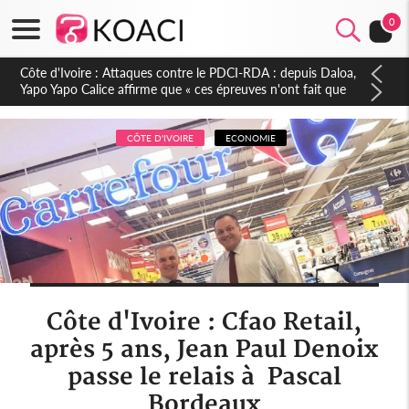
0
Côte d'Ivoire : Le Colonel-Major Fofié Kouakou est décédé,
l'armée perd une figure de la 2e Région militaire
CÔTE D'IVOIRE
ECONOMIE
Côte d'Ivoire : Cfao Retail,
après 5 ans, Jean Paul Denoix
passe le relais à Pascal
Bordeaux