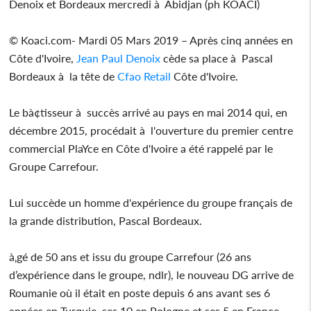
Denoix et Bordeaux mercredi à Abidjan (ph KOACI)
© Koaci.com- Mardi 05 Mars 2019 – Après cinq années en
Côte d'Ivoire,
Jean Paul Denoix
cède sa place à Pascal
Bordeaux à la tête de
Cfao Retail
Côte d'Ivoire.
Le bà¢tisseur à succès arrivé au pays en mai 2014 qui, en
décembre 2015, procédait à l'ouverture du premier centre
commercial PlaYce en Côte d'Ivoire a été rappelé par le
Groupe Carrefour.
Lui succède un homme d'expérience du groupe français de
la grande distribution, Pascal Bordeaux.
à‚gé de 50 ans et issu du groupe Carrefour (26 ans
d’expérience dans le groupe, ndlr), le nouveau DG arrive de
Roumanie où il était en poste depuis 6 ans avant ses 6
années en Turquie, ses 10 en Pologne et ses 5 en France.