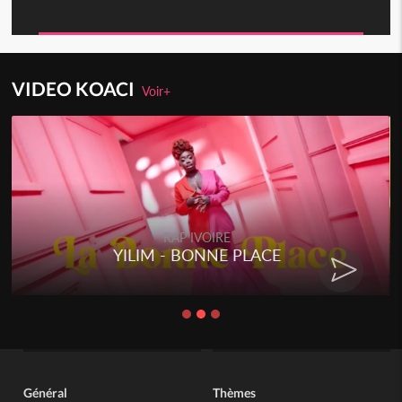
VIDEO KOACI
Voir+
RAP IVOIRE
YILIM - BONNE PLACE
Général
Thèmes