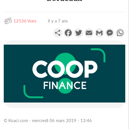
12536 Vues
Il y a 7 ans
Partager
Facebook
Twitter
Email
Gmail
Messen
W
© Koaci.com - mercredi 06 mars 2019 - 13:46