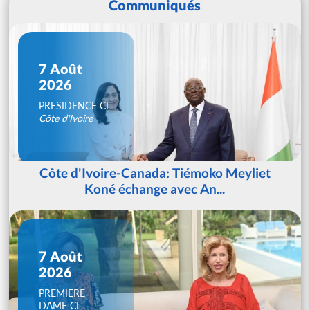
Communiqués
7 Août
2026
PRESIDENCE CI
Côte d'Ivoire
Côte d'Ivoire-Canada: Tiémoko Meyliet
Koné échange avec An...
7 Août
2026
PREMIERE
DAME CI