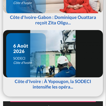
Côte d'Ivoire
Côte d'Ivoire-Gabon : Dominique Ouattara
reçoit Zita Oligu...
6 Août
2026
SODECI
Côte d'Ivoire
Côte d'Ivoire : À Yopougon, la SODECI
intensifie les opéra...