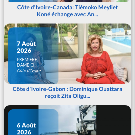
Côte d'Ivoire-Canada: Tiémoko Meyliet
Koné échange avec An...
7 Août
2026
PREMIERE
DAME CI
Côte d'Ivoire
Côte d'Ivoire-Gabon : Dominique Ouattara
reçoit Zita Oligu...
6 Août
2026