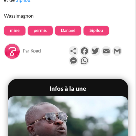
Wassimagnon
mine
permis
Danané
Sipilou
Partager
Facebook
Twitter
Email
Gmail
Par
Koaci
Messenger
WhatsApp
Infos à la une