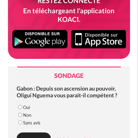
RESTEZ CONNECTÉ
En téléchargeant l'application
KOACI.
SONDAGE
Gabon : Depuis son ascension au pouvoir,
Oligui Nguema vous parait-il compétent ?
Oui
Non
Sans avis