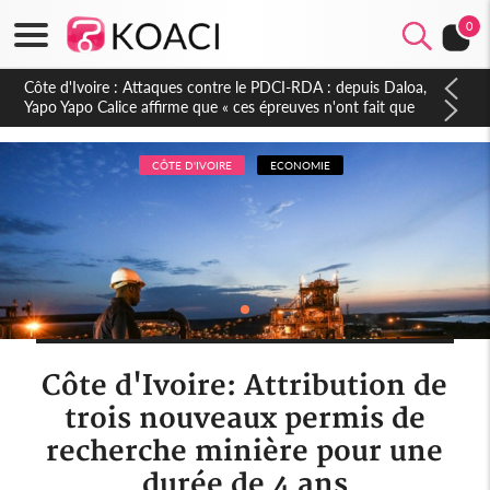
0
Côte d'Ivoire : Le Colonel-Major Fofié Kouakou est décédé,
l'armée perd une figure de la 2e Région militaire
CÔTE D'IVOIRE
ECONOMIE
Côte d'Ivoire: Attribution de
trois nouveaux permis de
recherche minière pour une
durée de 4 ans