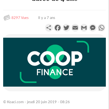
8297 Vues
Il y a 7 ans
Partager
Facebook
Twitter
Email
Gmail
Messen
W
© Koaci.com - jeudi 20 juin 2019 - 08:26