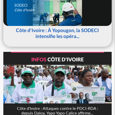
SODECI
Côte d'Ivoire
Côte d'Ivoire : À Yopougon, la SODECI
intensifie les opéra...
INFOS
CÔTE D'IVOIRE
Côte d'Ivoire : Attaques contre le PDCI-RDA :
depuis Daloa, Yapo Yapo Calice affirme...