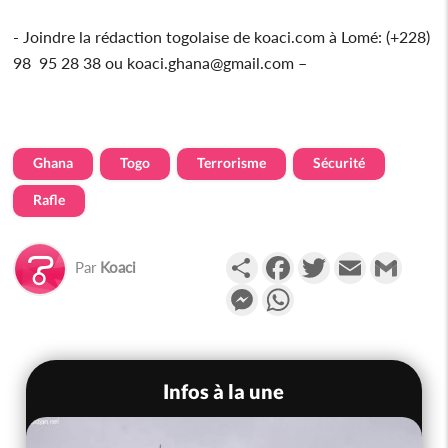
- Joindre la rédaction togolaise de koaci.com à Lomé: (+228)
98 95 28 38 ou koaci.ghana@gmail.com –
Ghana
Togo
Terrorisme
Sécurité
Rafle
Partager
Facebook
Twitter
Email
Gmail
Par
Koaci
Messenger
WhatsApp
Infos à la une