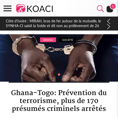
0
Côte d'Ivoire : Stéphane Kipré : « Le développement n'a pas
de couleur politique » à l'écoute des populations de
Gboguhé-Zaïbo
GHANA
SOCIÉTÉ
Ghana-Togo: Prévention du
terrorisme, plus de 170
présumés criminels arrêtés