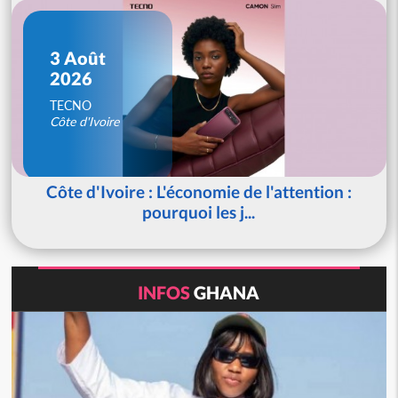
3 Août
2026
TECNO
Côte d'Ivoire
Côte d'Ivoire : L'économie de l'attention :
pourquoi les j...
INFOS
GHANA