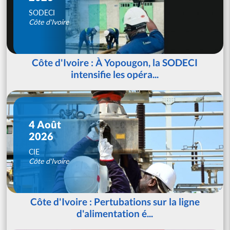
SODECI
Côte d'Ivoire
Côte d'Ivoire : À Yopougon, la SODECI
intensifie les opéra...
4 Août
2026
CIE
Côte d'Ivoire
Côte d'Ivoire : Pertubations sur la ligne
d'alimentation é...