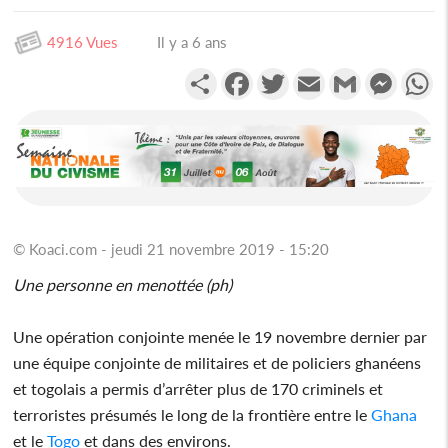
4916 Vues
Il y a 6 ans
Partager
Facebook
Twitter
Email
Gmail
Messen
W
© Koaci.com - jeudi 21 novembre 2019 - 15:20
Une personne en menottée (ph)
Une opération conjointe menée le 19 novembre dernier par
une équipe conjointe de militaires et de policiers ghanéens
et togolais a permis d’arrêter plus de 170 criminels et
terroristes présumés le long de la frontière entre le
Ghana
et le
Togo
et dans des environs.