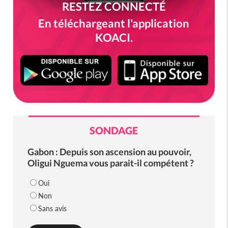
RESTEZ CONNECTÉ
En téléchargeant l'application
KOACI.
SONDAGE
Gabon : Depuis son ascension au pouvoir,
Oligui Nguema vous parait-il compétent ?
Oui
Non
Sans avis