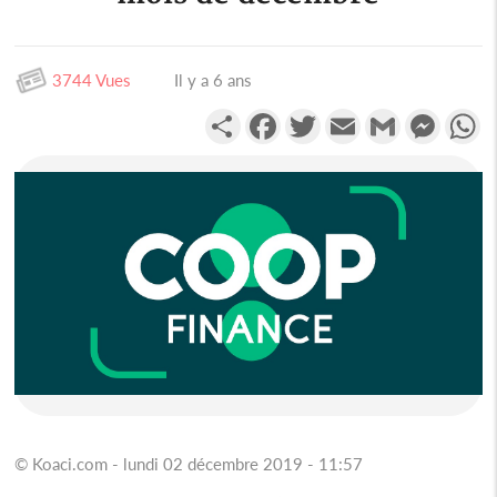
3744 Vues
Il y a 6 ans
Partager
Facebook
Twitter
Email
Gmail
Messen
W
© Koaci.com - lundi 02 décembre 2019 - 11:57