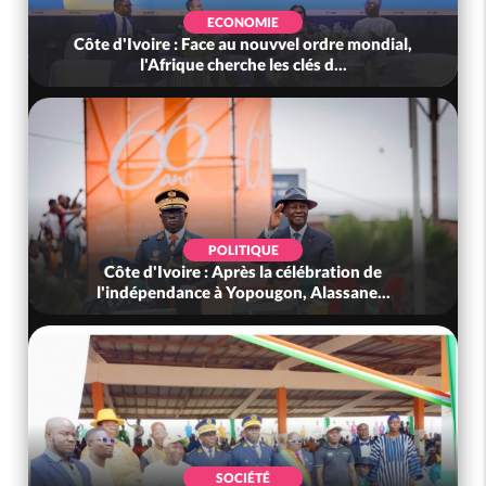
SOCIÉTÉ
ndial,
Côte d'Ivoire : Indépendance, le GNL Apalo
Touré aux Gendarmes : « Renouvel...
SOCIÉTÉ
e
Côte d'Ivoire : L'arnaque au Mobile Money par
..
liens frauduleux se répand ac...
SOCIÉTÉ