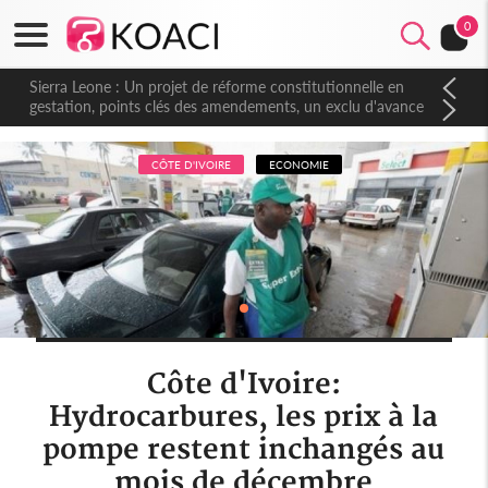
0
Sierra Leone : Un projet de réforme constitutionnelle en
gestation, points clés des amendements, un exclu d'avance
CÔTE D'IVOIRE
ECONOMIE
Côte d'Ivoire:
Hydrocarbures, les prix à la
pompe restent inchangés au
mois de décembre