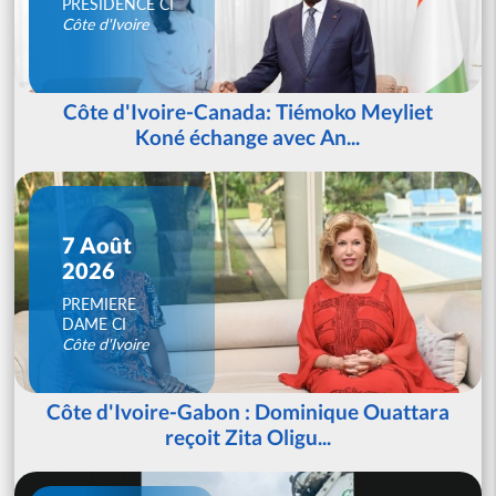
PRESIDENCE CI
Côte d'Ivoire
Côte d'Ivoire-Canada: Tiémoko Meyliet
Koné échange avec An...
7 Août
2026
PREMIERE
DAME CI
Côte d'Ivoire
Côte d'Ivoire-Gabon : Dominique Ouattara
reçoit Zita Oligu...