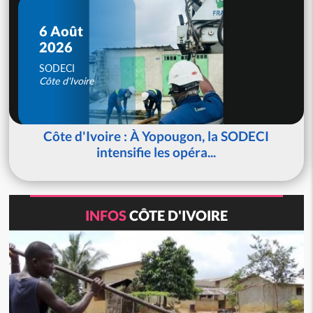
6 Août
2026
SODECI
Côte d'Ivoire
Côte d'Ivoire : À Yopougon, la SODECI
intensifie les opéra...
INFOS
CÔTE D'IVOIRE