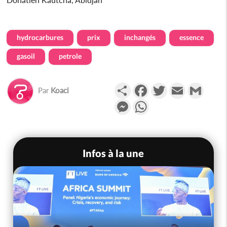
hydrocarbures
prix
inchangés
essence
gasoil
petrole
Partager
Facebook
Twitter
Email
Gmail
Par
Koaci
Messenger
WhatsApp
Infos à la une