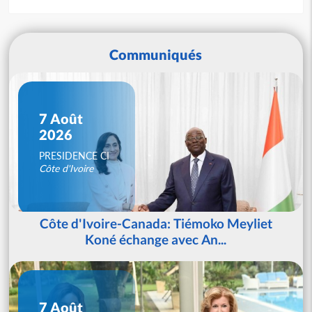
Communiqués
7 Août
2026
PRESIDENCE CI
Côte d'Ivoire
Côte d'Ivoire-Canada: Tiémoko Meyliet
Koné échange avec An...
7 Août