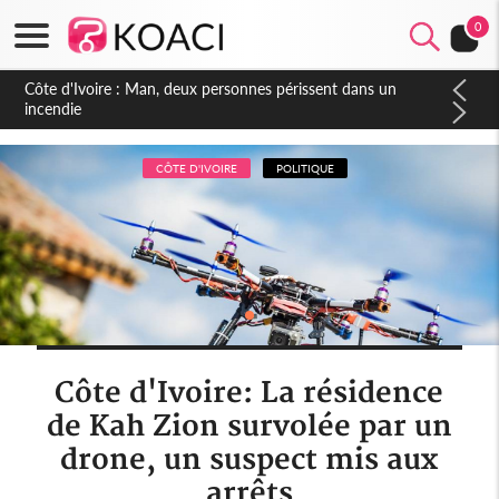
0
Côte d'Ivoire : Séileu, la célébration de la fête nationale
transformée en vaste campagne contre les produits
dépigmentants dangereux
CÔTE D'IVOIRE
POLITIQUE
Côte d'Ivoire: La résidence
de Kah Zion survolée par un
drone, un suspect mis aux
arrêts