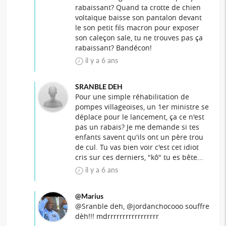
rabaissant? Quand ta crotte de chien
voltaïque baisse son pantalon devant
le son petit fils macron pour exposer
son caleçon sale, tu ne trouves pas ça
rabaissant? Bandécon!
il y a 6 ans
SRANBLE DEH
Pour une simple réhabilitation de
pompes villageoises, un 1er ministre se
déplace pour le lancement, ça ce n'est
pas un rabais? Je me demande si tes
enfants savent qu'ils ont un père trou
de cul. Tu vas bien voir c'est cet idiot
cris sur ces derniers, "kô" tu es bête...
il y a 6 ans
@Marius
@Sranble deh, @jordanchocooo souffre
dèh!!! mdrrrrrrrrrrrrrrrrr