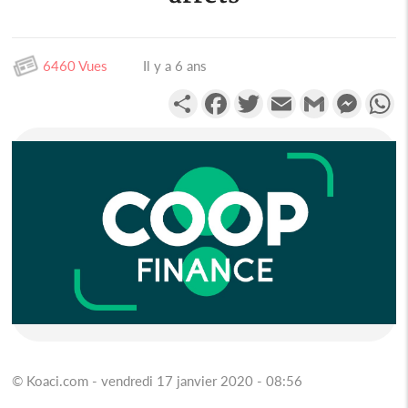
6460 Vues
Il y a 6 ans
Partager
Facebook
Twitter
Email
Gmail
Messen
W
© Koaci.com - vendredi 17 janvier 2020 - 08:56