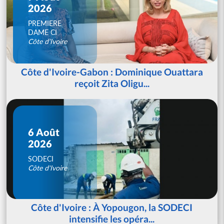
2026
PREMIERE
DAME CI
Côte d'Ivoire
Côte d'Ivoire-Gabon : Dominique Ouattara
reçoit Zita Oligu...
6 Août
2026
SODECI
Côte d'Ivoire
Côte d'Ivoire : À Yopougon, la SODECI
intensifie les opéra...