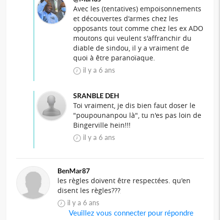
Avec les (tentatives) empoisonnements
et découvertes d'armes chez les
opposants tout comme chez les ex ADO
moutons qui veulent s'affranchir du
diable de sindou, il y a vraiment de
quoi à être paranoïaque.
il y a 6 ans
SRANBLE DEH
Toi vraiment, je dis bien faut doser le
"poupounanpou là", tu n'es pas loin de
Bingerville hein!!!
il y a 6 ans
BenMar87
les règles doivent être respectées. qu'en
disent les règles???
il y a 6 ans
Veuillez vous connecter pour répondre