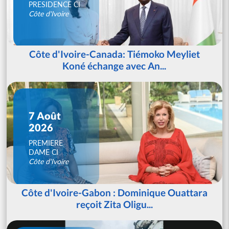
PRESIDENCE CI
Côte d'Ivoire
Côte d'Ivoire-Canada: Tiémoko Meyliet
Koné échange avec An...
7 Août
2026
PREMIERE
DAME CI
Côte d'Ivoire
Côte d'Ivoire-Gabon : Dominique Ouattara
reçoit Zita Oligu...