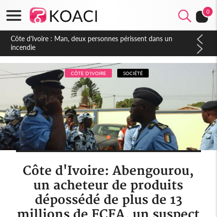
0
Côte d'Ivoire : Séileu, la célébration de la fête nationale
transformée en vaste campagne contre les produits
dépigmentants dangereux
CÔTE D'IVOIRE
SOCIÉTÉ
Côte d'Ivoire: Abengourou,
un acheteur de produits
dépossédé de plus de 13
millions de FCFA, un suspect