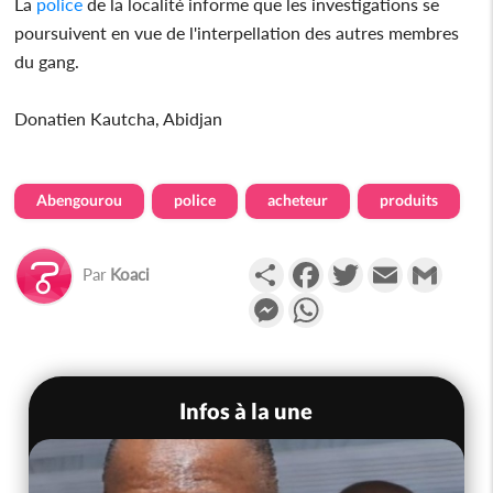
La
police
de la localité informe que les investigations se
poursuivent en vue de l'interpellation des autres membres
du gang.
Donatien Kautcha, Abidjan
Abengourou
police
acheteur
produits
Partager
Facebook
Twitter
Email
Gmail
Par
Koaci
Messenger
WhatsApp
Infos à la une