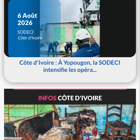
6 Août
2026
SODECI
Côte d'Ivoire
Côte d'Ivoire : À Yopougon, la SODECI
intensifie les opéra...
INFOS
CÔTE D'IVOIRE