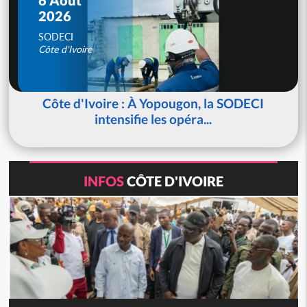
2026
SODECI
Côte d'Ivoire
Côte d'Ivoire : À Yopougon, la SODECI
intensifie les opéra...
INFOS
CÔTE D'IVOIRE