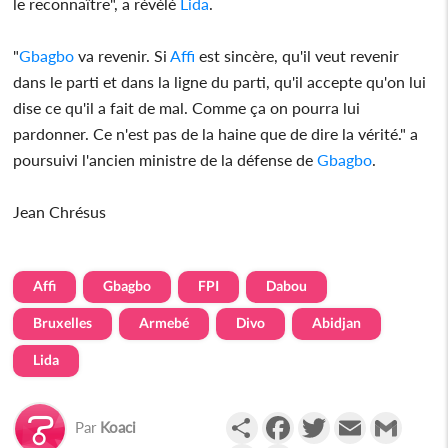
le reconnaître", a révélé
Lida
.
"
Gbagbo
va revenir. Si
Affi
est sincère, qu'il veut revenir
dans le parti et dans la ligne du parti, qu'il accepte qu'on lui
dise ce qu'il a fait de mal. Comme ça on pourra lui
pardonner. Ce n'est pas de la haine que de dire la vérité." a
poursuivi l'ancien ministre de la défense de
Gbagbo
.
Jean Chrésus
Affi
Gbagbo
FPI
Dabou
Bruxelles
Armebé
Divo
Abidjan
Lida
Partager
Facebook
Twitter
Email
Gmail
Par
Koaci