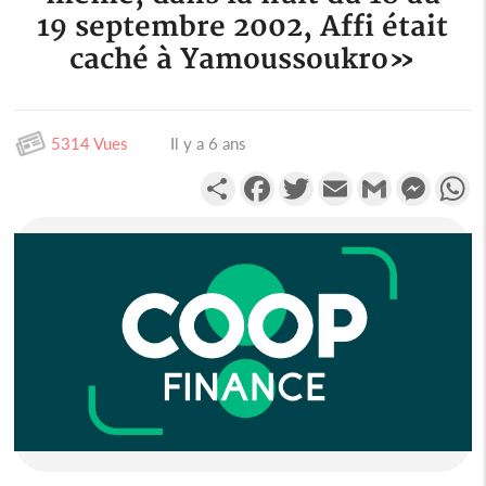
19 septembre 2002, Affi était
caché à Yamoussoukro»
5314 Vues
Il y a 6 ans
Partager
Facebook
Twitter
Email
Gmail
Messen
W