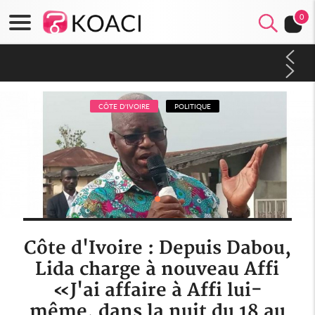
0
Côte d'Ivoire : PPA-CI, Gbagbo délègue une partie de ses
prérogatives de président à 05 cadres, vers sa retraite
politique ?
CÔTE D'IVOIRE
POLITIQUE
Côte d'Ivoire : Depuis Dabou,
Lida charge à nouveau Affi
«J'ai affaire à Affi lui-
même, dans la nuit du 18 au