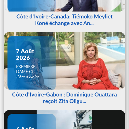
Côte d'Ivoire-Canada: Tiémoko Meyliet
Koné échange avec An...
7 Août
2026
PREMIERE
DAME CI
Côte d'Ivoire
Côte d'Ivoire-Gabon : Dominique Ouattara
reçoit Zita Oligu...
6 Août