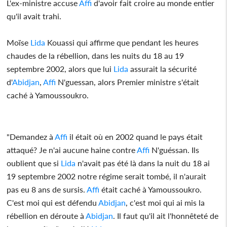
L'ex-ministre accuse
Affi
d'avoir fait croire au monde entier
qu'il avait trahi.
Moïse
Lida
Kouassi qui affirme que pendant les heures
chaudes de la rébellion, dans les nuits du 18 au 19
septembre 2002, alors que lui
Lida
assurait la sécurité
d'
Abidjan
,
Affi
N'guessan, alors Premier ministre s'était
caché à Yamoussoukro.
"Demandez à
Affi
il était où en 2002 quand le pays était
attaqué? Je n'ai aucune haine contre
Affi
N'guéssan. Ils
oublient que si
Lida
n'avait pas été là dans la nuit du 18 ai
19 septembre 2002 notre régime serait tombé, il n'aurait
pas eu 8 ans de sursis.
Affi
était caché à Yamoussoukro.
C'est moi qui est défendu
Abidjan
, c'est moi qui ai mis la
rébellion en déroute à
Abidjan
. Il faut qu'il ait l'honnêteté de