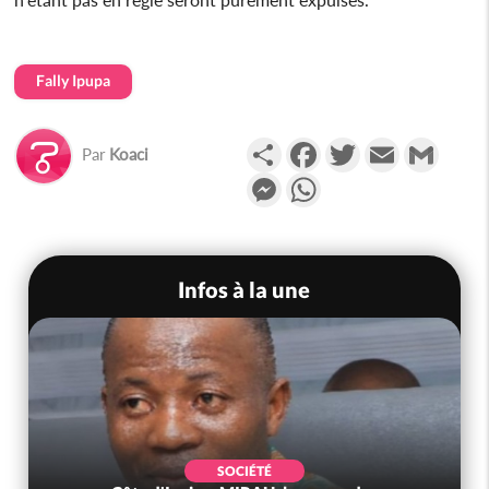
Fally Ipupa
Partager
Facebook
Twitter
Email
Gmail
Par
Koaci
Messenger
WhatsApp
Infos à la une
SOCIÉTÉ