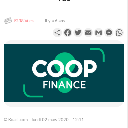
9238 Vues
Il y a 6 ans
Partager
Facebook
Twitter
Email
Gmail
Messen
W
© Koaci.com - lundi 02 mars 2020 - 12:11