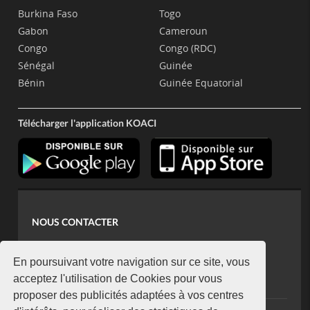
Burkina Faso
Togo
Gabon
Cameroun
Congo
Congo (RDC)
Sénégal
Guinée
Bénin
Guinée Equatorial
Télécharger l'application KOACI
NOUS CONTACTER
contact@koaci.com
koaci@yahoo.fr
En poursuivant votre navigation sur ce site, vous
+225 07 08 85 52 93
acceptez l'utilisation de Cookies pour vous
proposer des publicités adaptées à vos centres