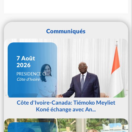
Communiqués
7 Août
2026
PRESIDENCE CI
Côte d'Ivoire
Côte d'Ivoire-Canada: Tiémoko Meyliet
Koné échange avec An...