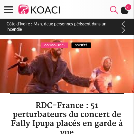
0
Côte d'Ivoire : Séileu, la célébration de la fête nationale
transformée en vaste campagne contre les produits
dépigmentants dangereux
CONGO (RDC)
SOCIÉTÉ
RDC-France : 51
perturbateurs du concert de
Fally Ipupa placés en garde à
vue