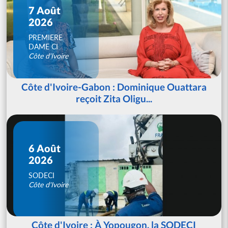
7 Août
2026
PREMIERE
DAME CI
Côte d'Ivoire
Côte d'Ivoire-Gabon : Dominique Ouattara
reçoit Zita Oligu...
6 Août
2026
SODECI
Côte d'Ivoire
Côte d'Ivoire : À Yopougon, la SODECI