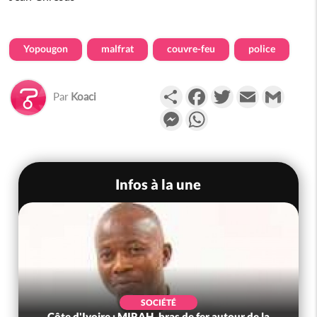
Yopougon
malfrat
couvre-feu
police
Partager
Facebook
Twitter
Email
Gmail
Par
Koaci
Messenger
WhatsApp
Infos à la une
SOCIÉTÉ
Côte d'Ivoire : MIRAH, bras de fer autour de la