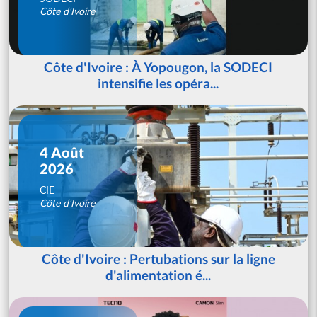
Côte d'Ivoire
Côte d'Ivoire : À Yopougon, la SODECI
intensifie les opéra...
4 Août
2026
CIE
Côte d'Ivoire
Côte d'Ivoire : Pertubations sur la ligne
d'alimentation é...