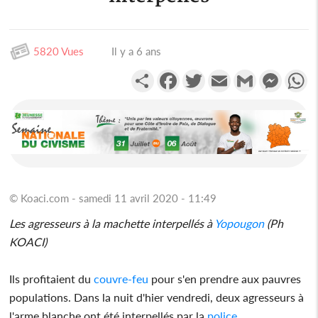
5820 Vues
Il y a 6 ans
Partager
Facebook
Twitter
Email
Gmail
Messen
W
© Koaci.com - samedi 11 avril 2020 - 11:49
Les agresseurs à la machette interpellés à
Yopougon
(Ph
KOACI)
Ils profitaient du
couvre-feu
pour s'en prendre aux pauvres
populations. Dans la nuit d'hier vendredi, deux agresseurs à
l'arme blanche ont été interpellés par la
police
.