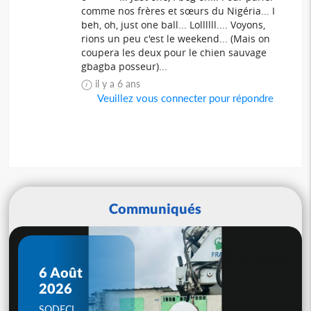
comme nos frères et sœurs du Nigéria... I
beh, oh, just one ball... Lollllll.... Voyons,
rions un peu c'est le weekend... (Mais on
coupera les deux pour le chien sauvage
gbagba posseur)...
il y a 6 ans
Veuillez vous connecter pour répondre
Communiqués
6 Août
2026
SODECI