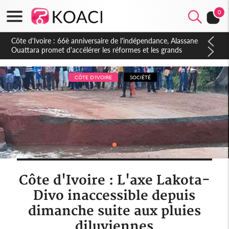
0
Côte d'Ivoire : À Abidjan, Amadou Oury Bah admire le modèle
ivoirien et veut s'en inspirer pour accélérer le développement
de la Guinée
CÔTE D'IVOIRE
SOCIÉTÉ
Côte d'Ivoire : L'axe Lakota-
Divo inaccessible depuis
dimanche suite aux pluies
diluviennes