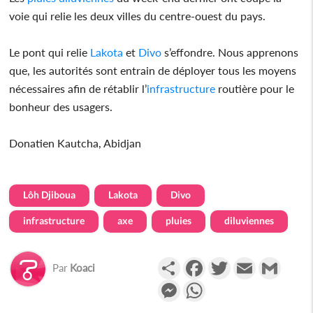
voie qui relie les deux villes du centre-ouest du pays.
Le pont qui relie
Lakota
et
Divo
s’effondre. Nous apprenons
que, les autorités sont entrain de déployer tous les moyens
nécessaires afin de rétablir l’
infrastructure
routière pour le
bonheur des usagers.
Donatien Kautcha, Abidjan
Lôh Djiboua
Lakota
Divo
infrastructure
axe
pluies
diluviennes
Partager
Facebook
Twitter
Email
Gmail
Par
Koaci
Messenger
WhatsApp