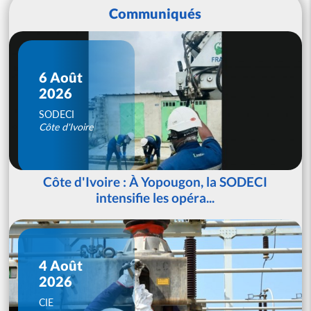
Communiqués
6 Août
2026
SODECI
Côte d'Ivoire
Côte d'Ivoire : À Yopougon, la SODECI
intensifie les opéra...
4 Août
2026
CIE