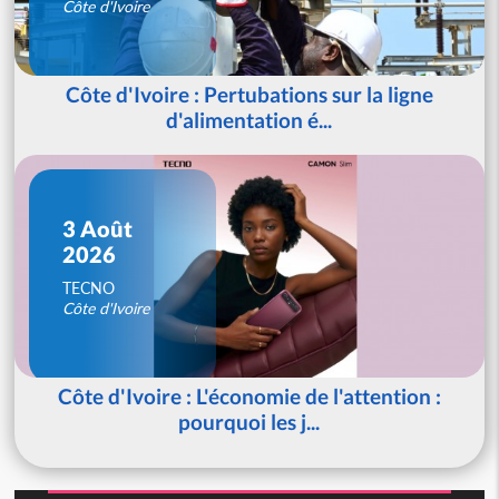
Côte d'Ivoire
Côte d'Ivoire : Pertubations sur la ligne
d'alimentation é...
3 Août
2026
TECNO
Côte d'Ivoire
Côte d'Ivoire : L'économie de l'attention :
pourquoi les j...