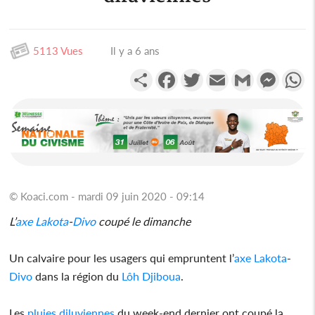
5113 Vues
Il y a 6 ans
Partager
Facebook
Twitter
Email
Gmail
Messen
W
© Koaci.com - mardi 09 juin 2020 - 09:14
L’
axe
Lakota
-
Divo
coupé le dimanche
Un calvaire pour les usagers qui empruntent l’
axe
Lakota
-
Divo
dans la région du
Lôh Djiboua
.
Les
pluies
diluviennes
du week-end dernier ont coupé la