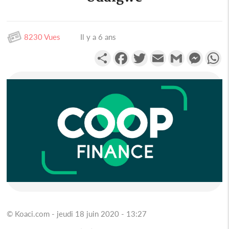
8230 Vues
Il y a 6 ans
Partager
Facebook
Twitter
Email
Gmail
Messen
W
© Koaci.com - jeudi 18 juin 2020 - 13:27