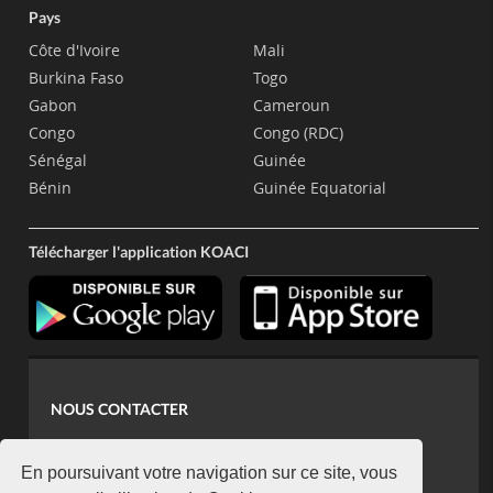
Pays
Côte d'Ivoire
Mali
Burkina Faso
Togo
Gabon
Cameroun
Congo
Congo (RDC)
Sénégal
Guinée
Bénin
Guinée Equatorial
Télécharger l'application KOACI
NOUS CONTACTER
contact@koaci.com
koaci@yahoo.fr
En poursuivant votre navigation sur ce site, vous