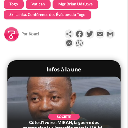
Togo
Vatican
Mgr Brian Udaigwe
Sri Lanka. Conférence des Évêques du Togo
Partager
Facebook
Twitter
Email
Gmail
Par
Koaci
Messenger
WhatsApp
Infos à la une
SOCIÉTÉ
Côte d'Ivoire : MIRAH, la guerre des
communiqués s'intensifie entre la MA-M...