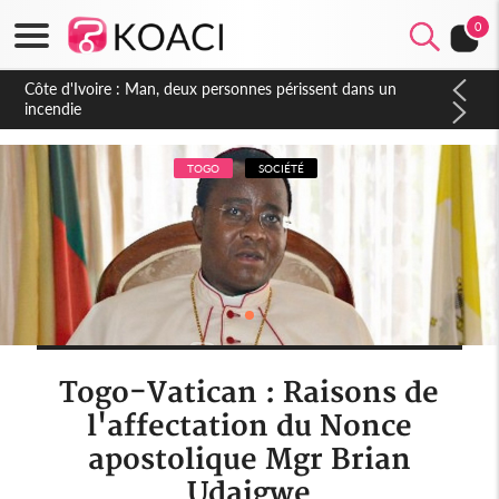
0
Côte d'Ivoire : Séileu, la célébration de la fête nationale
transformée en vaste campagne contre les produits
dépigmentants dangereux
TOGO
SOCIÉTÉ
Togo-Vatican : Raisons de
l'affectation du Nonce
apostolique Mgr Brian
Udaigwe