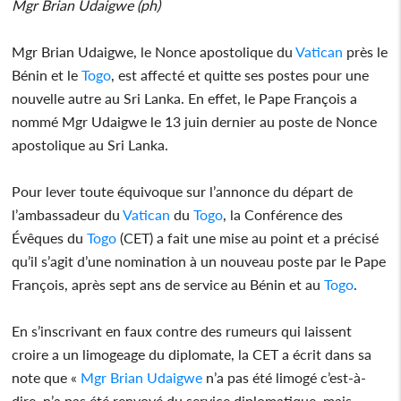
Mgr Brian Udaigwe (ph)
Mgr Brian Udaigwe, le Nonce apostolique du
Vatican
près le
Bénin et le
Togo
, est affecté et quitte ses postes pour une
nouvelle autre au Sri Lanka. En effet, le Pape François a
nommé Mgr Udaigwe le 13 juin dernier au poste de Nonce
apostolique au Sri Lanka.
Pour lever toute équivoque sur l’annonce du départ de
l’ambassadeur du
Vatican
du
Togo
, la Conférence des
Évêques du
Togo
(CET) a fait une mise au point et a précisé
qu’il s’agit d’une nomination à un nouveau poste par le Pape
François, après sept ans de service au Bénin et au
Togo
.
En s’inscrivant en faux contre des rumeurs qui laissent
croire a un limogeage du diplomate, la CET a écrit dans sa
note que «
Mgr Brian Udaigwe
n’a pas été limogé c’est-à-
dire, n’a pas été renvoyé du service diplomatique, mais