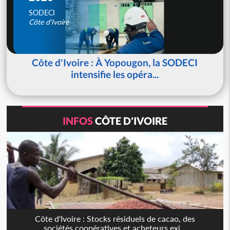
SODECI
Côte d'Ivoire
Côte d'Ivoire : À Yopougon, la SODECI
intensifie les opéra...
INFOS
CÔTE D'IVOIRE
Côte d'Ivoire : Stocks résiduels de cacao, des
sociétés coopératives et acheteurs exi...