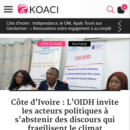
0
Sierra Leone : Un projet de réforme constitutionnelle en
gestation, points clés des amendements, un exclu d'avance
CÔTE D'IVOIRE
POLITIQUE
Côte d'Ivoire : L'OIDH invite
les acteurs politiques à
s'abstenir des discours qui
fragilisent le climat