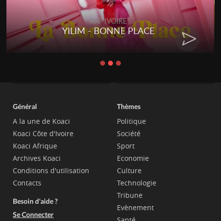
RAP IVOIRE
YILIM - BONNE PLACE
Général
Thèmes
A la une de Koaci
Politique
Koaci Côte d'Ivoire
Société
Koaci Afrique
Sport
Archives Koaci
Economie
Conditions d'utilisation
Culture
Contacts
Technologie
Tribune
Besoin d'aide ?
Evènement
Se Connecter
Santé