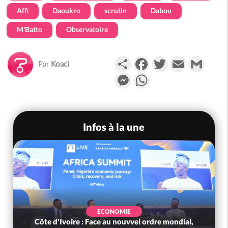
Affi
Daoukro
scrutin
Dabou
M'Batto
Observatoire
Partager
Facebook
Twitter
Email
Gmail
Par
Koaci
Messenger
WhatsApp
Infos à la une
ECONOMIE
Côte d'Ivoire : Face au nouvvel ordre mondial,