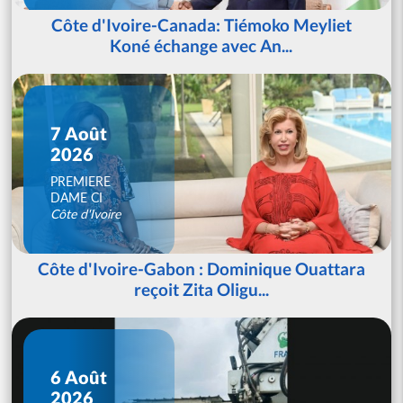
Côte d'Ivoire-Canada: Tiémoko Meyliet
Koné échange avec An...
7 Août
2026
PREMIERE
DAME CI
Côte d'Ivoire
Côte d'Ivoire-Gabon : Dominique Ouattara
reçoit Zita Oligu...
6 Août
2026