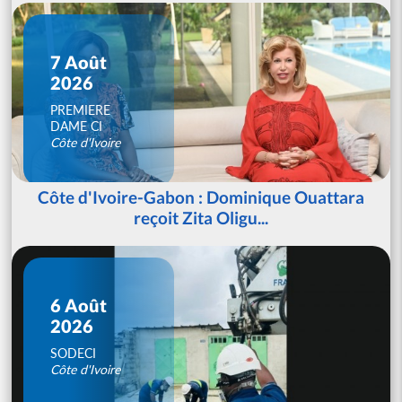
7 Août
2026
PREMIERE
DAME CI
Côte d'Ivoire
Côte d'Ivoire-Gabon : Dominique Ouattara
reçoit Zita Oligu...
6 Août
2026
SODECI
Côte d'Ivoire