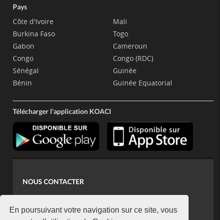
Pays
Côte d'Ivoire
Mali
Burkina Faso
Togo
Gabon
Cameroun
Congo
Congo (RDC)
Sénégal
Guinée
Bénin
Guinée Equatorial
Télécharger l'application KOACI
NOUS CONTACTER
contact@koaci.com
koaci@yahoo.fr
En poursuivant votre navigation sur ce site, vous