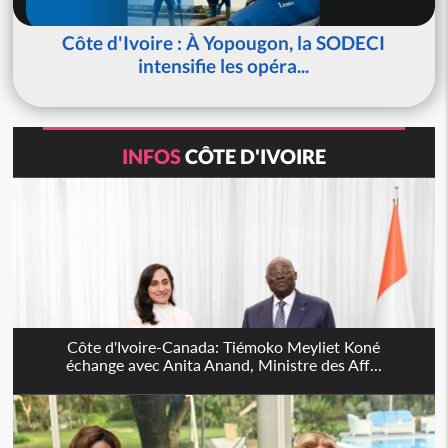
Côte d'Ivoire : À Yopougon, la SODECI
intensifie les opéra...
INFOS
CÔTE D'IVOIRE
Côte d'Ivoire-Canada: Tiémoko Meyliet Koné
échange avec Anita Anand, Ministre des Aff...