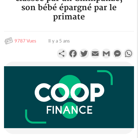
son bébé épargné par le
primate
9787 Vues
Il y a 5 ans
Partager
Facebook
Twitter
Email
Gmail
Messen
W