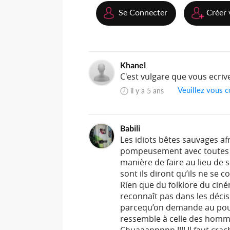
Se Connecter
Créer 
Khanel
C'est vulgare que vous ecriv
Veuillez vous c
il y a 5 ans
Babili
Les idiots bêtes sauvages af
pompeusement avec toutes le
manière de faire au lieu de s
sont ils diront qu’ils ne se 
Rien que du folklore du ciné
reconnaît pas dans les décis
parcequ’on demande au pouvo
ressemble à celle des hommes
Chuaaannnnn !!!! Il faut crac