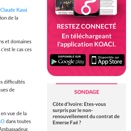
 Claude Kassi
ion de la
RESTEZ CONNECTÉ
En téléchargeant
ons et domaines
l'application KOACI.
c’est le cas ces
s difficultés
ques de
SONDAGE
Côte d'Ivoire: Etes-vous
surpris par le non-
 en vue de la
renouvellement du contrat de
AO
dans toutes
Emerse Faé ?
 l'Ambassadeur.