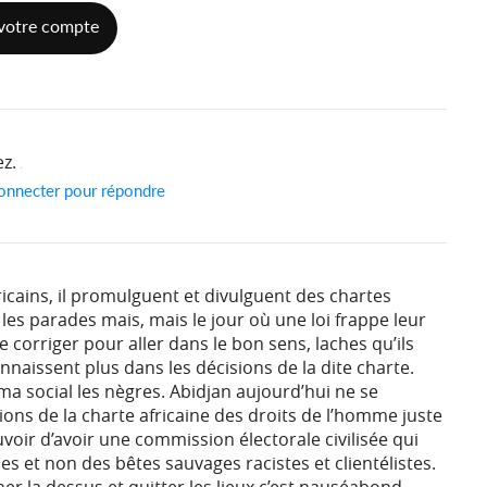
votre compte
ez.
onnecter pour répondre
ricains, il promulguent et divulguent des chartes
s parades mais, mais le jour où une loi frappe leur
e corriger pour aller dans le bon sens, laches qu’ils
connaissent plus dans les décisions de la dite charte.
ma social les nègres. Abidjan aujourd’hui ne se
ions de la charte africaine des droits de l’homme juste
ir d’avoir une commission électorale civilisée qui
 et non des bêtes sauvages racistes et clientélistes.
her la dessus et quitter les lieux c’est nauséabond.