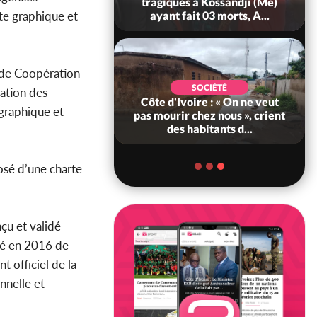
ry Bah admire le
tragiques à Kossandji (Mé)
rte graphique et
voirien et veu...
ayant fait 03 morts, A...
e de Coopération
POLITIQUE
SOCIÉTÉ
ation des
ire : 23 milliards
Côte d'Ivoire : « On ne veut
 graphique et
a France pour le
pas mourir chez nous », crient
'Abidjan et l...
des habitants d...
osé d’une charte
nçu et validé
cié en 2016 de
 officiel de la
nnelle et