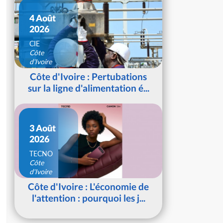
4 Août
2026
CIE
Côte
d'Ivoire
Côte d'Ivoire : Pertubations
sur la ligne d'alimentation é...
3 Août
2026
TECNO
Côte
d'Ivoire
Côte d'Ivoire : L'économie de
l'attention : pourquoi les j...