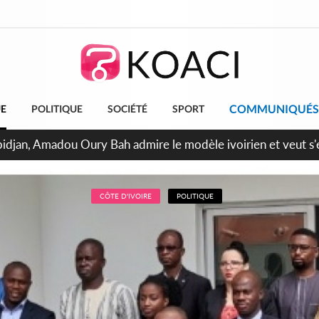
COMMUNIQUÉS
UE
POLITIQUE
SOCIÉTÉ
SPORT
milliards FCFA de la France pour le métro d'Abidjan et les Ag
projets structurants
CÔTE D'IVOIRE
POLITIQUE