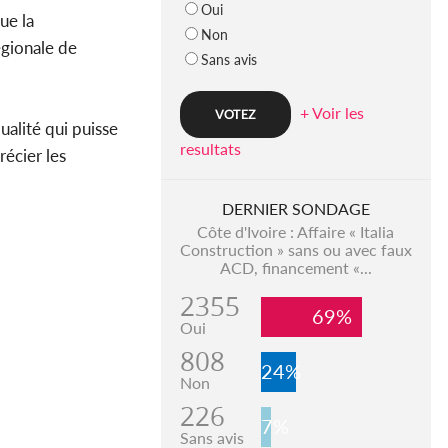
Oui
ue la
Non
gionale de
Sans avis
+ Voir les
alité qui puisse
resultats
écier les
DERNIER SONDAGE
Côte d'Ivoire : Affaire « Italia
Construction » sans ou avec faux
ACD, financement «...
2355
69%
Oui
808
24%
Non
226
7%
Sans avis