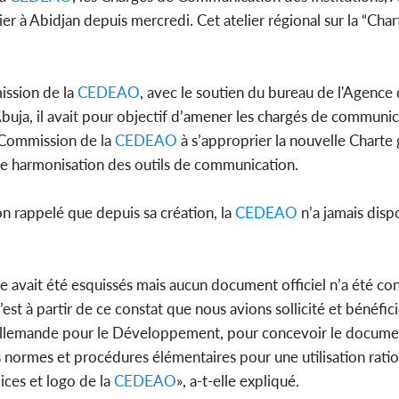
l'indépendance, Alassane
Amadou Ou
ier à Abidjan depuis mercredi. Cet atelier régional sur la “Cha
Ouattara prome...
modèle i
ission de la
CEDEAO
, avec le soutien du bureau de l'Agenc
POLITIQUE
uja, il avait pour objectif d’amener les chargés de communic
Côte d'Ivoire : Décrispation ?
Côte d'Ivo
a Commission de la
CEDEAO
à s’approprier la nouvelle Charte
Mamadou Traoré ex
FCFA de l
conseiller de Soro a recou...
métro d
’une harmonisation des outils de communication.
on rappelé que depuis sa création, la
CEDEAO
n’a jamais disp
ale avait été esquissés mais aucun document officiel n’a été co
C’est à partir de ce constat que nous avions sollicité et bénéfi
 Allemande pour le Développement, pour concevoir le document
es normes et procédures élémentaires pour une utilisation ratio
olices et logo de la
CEDEAO
», a-t-elle expliqué.