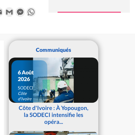
k
tter
Email
Gmail
Messenger
WhatsApp
Communiqués
6 Août
2026
SODECI
Côte
d'Ivoire
Côte d'Ivoire : À Yopougon,
la SODECI intensifie les
opéra...