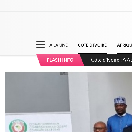
A LA UNE
COTE D'IVOIRE
AFRIQ
Côte d'Ivoire : 23 
FLASH INFO
d'accélérateur aux 