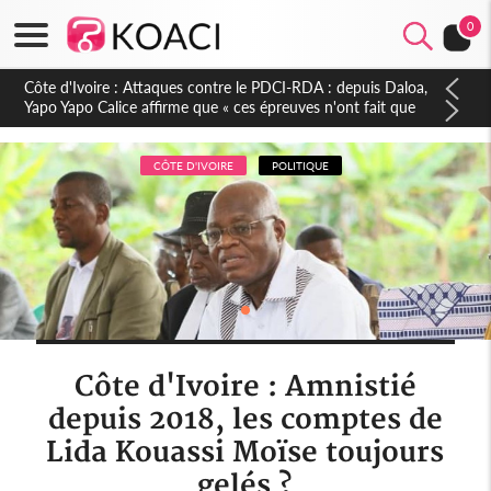
0
Côte d'Ivoire : Le Colonel-Major Fofié Kouakou est décédé,
l'armée perd une figure de la 2e Région militaire
CÔTE D'IVOIRE
POLITIQUE
Côte d'Ivoire : Amnistié
depuis 2018, les comptes de
Lida Kouassi Moïse toujours
gelés ?