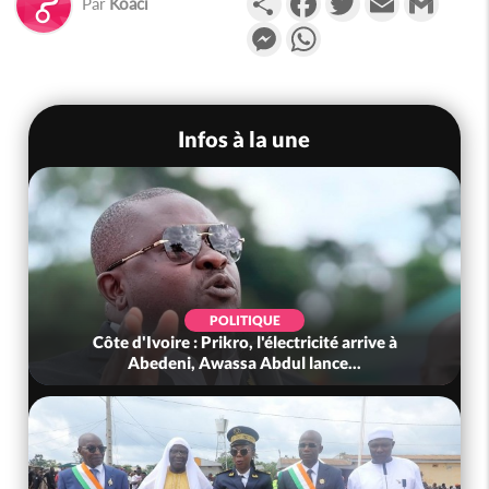
Par
Koaci
Messenger
WhatsApp
Infos à la une
POLITIQUE
Côte d'Ivoire : Prikro, l'électricité arrive à
Abedeni, Awassa Abdul lance...