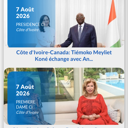
7 Août
2026
PRESIDENCE CI
Côte d'Ivoire
Côte d'Ivoire-Canada: Tiémoko Meyliet
Koné échange avec An...
7 Août
2026
PREMIERE
DAME CI
Côte d'Ivoire