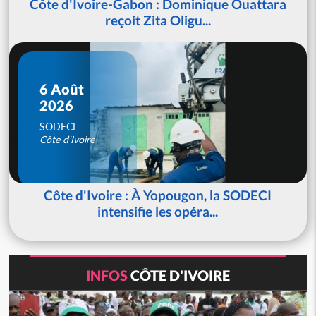
Côte d'Ivoire-Gabon : Dominique Ouattara
reçoit Zita Oligu...
6 Août
2026
SODECI
Côte d'Ivoire
Côte d'Ivoire : À Yopougon, la SODECI
intensifie les opéra...
INFOS
CÔTE D'IVOIRE