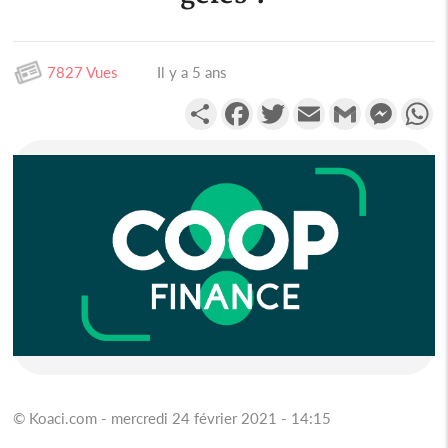
7827 Vues
Il y a 5 ans
Partager
Facebook
Twitter
Email
Gmail
Messen
W
© Koaci.com - mercredi 24 février 2021 - 14:15