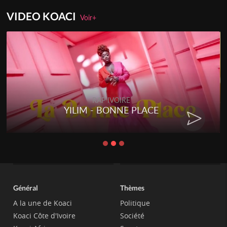
VIDEO KOACI
Voir+
RAP IVOIRE
YILIM - BONNE PLACE
Général
Thèmes
A la une de Koaci
Politique
Koaci Côte d'Ivoire
Société