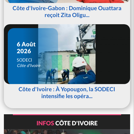
Côte d'Ivoire-Gabon : Dominique Ouattara
reçoit Zita Oligu...
6 Août
2026
SODECI
Côte d'Ivoire
Côte d'Ivoire : À Yopougon, la SODECI
intensifie les opéra...
INFOS
CÔTE D'IVOIRE