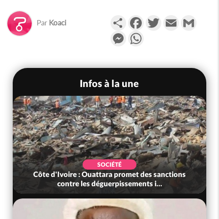
Partager
Facebook
Twitter
Email
Gmail
Par
Koaci
Messenger
WhatsApp
Infos à la une
SOCIÉTÉ
te d'Ivoire : Ouattara promet des sanctions
Côte d'Iv
contre les déguerpissements i...
l'i