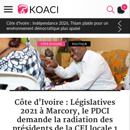
0
Côte d'Ivoire : Indépendance 2026, Thiam plaide pour un
environnement démocratique plus apaisé
CÔTE D'IVOIRE
POLITIQUE
Côte d'Ivoire : Législatives
2021 à Marcory, le PDCI
demande la radiation des
présidents de la CEI locale 1