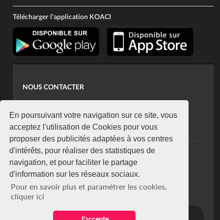
Télécharger l'application KOACI
NOUS CONTACTER
contact@koaci.com
koaci@yahoo.fr
En poursuivant votre navigation sur ce site, vous
+225 07 08 85 52 93
acceptez l'utilisation de Cookies pour vous
proposer des publicités adaptées à vos centres
d'intérêts, pour réaliser des statistiques de
NEWSLETTER
navigation, et pour faciliter le partage
Restez connecté via notre newsletter
d'information sur les réseaux sociaux.
S'abonner
Pour en savoir plus et paramétrer les cookies,
Se désabonner
cliquer ici
J'accepte