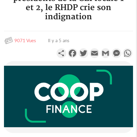
et 2, le RHDP crie son
indignation
9071 Vues
Il y a 5 ans
Partager
Facebook
Twitter
Email
Gmail
Messen
W