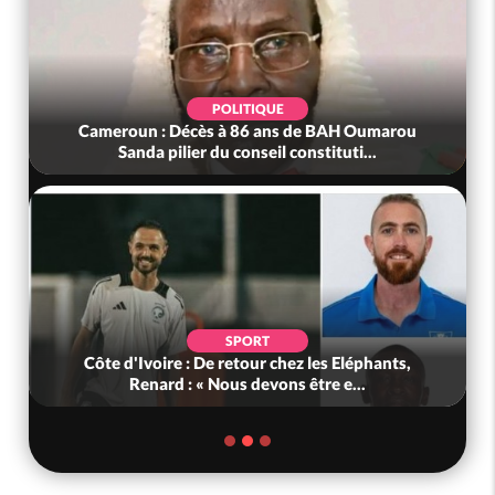
POLITIQUE
meroun : Décès à 86 ans de BAH Oumarou
Côte d'Ivo
Sanda pilier du conseil constituti...
le 
SPORT
ôte d'Ivoire : De retour chez les Eléphants,
Bénin : L'a
Renard : « Nous devons être e...