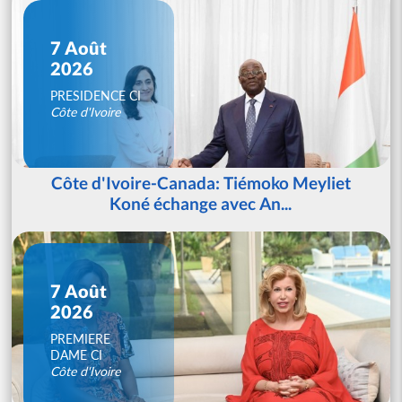
7 Août
2026
PRESIDENCE CI
Côte d'Ivoire
Côte d'Ivoire-Canada: Tiémoko Meyliet
Koné échange avec An...
7 Août
2026
PREMIERE
DAME CI
Côte d'Ivoire