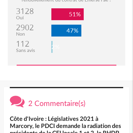
3128
51%
Oui
2902
47%
Non
112
2%
Sans avis
2 Commentaire(s)
Côte d'Ivoire : Législatives 2021 à
Marcory, le PDCI demande la radiation des
présidents de la CEI locale 1 et 2, le RHDP