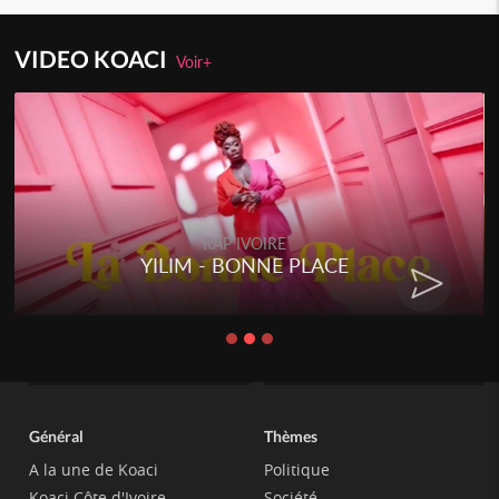
VIDEO KOACI
Voir+
IVOIRE
RAP IVOI
ONNE PLACE
RENARD BARAKIS
CHA
Général
Thèmes
A la une de Koaci
Politique
Koaci Côte d'Ivoire
Société