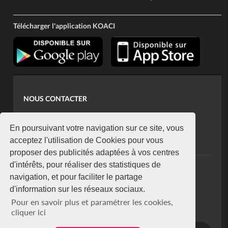
Télécharger l'application KOACI
NOUS CONTACTER
contact@koaci.com
koaci@yahoo.fr
En poursuivant votre navigation sur ce site, vous
+225 07 08 85 52 93
acceptez l'utilisation de Cookies pour vous
proposer des publicités adaptées à vos centres
d'intérêts, pour réaliser des statistiques de
NEWSLETTER
navigation, et pour faciliter le partage
Restez connecté via notre newsletter
d'information sur les réseaux sociaux.
S'abonner
Pour en savoir plus et paramétrer les cookies,
Se désabonner
cliquer ici