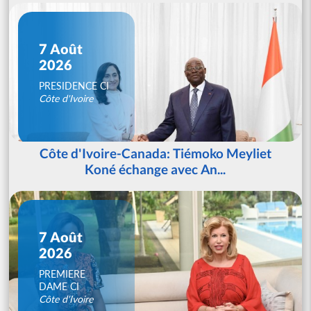
7 Août
2026
PRESIDENCE CI
Côte d'Ivoire
Côte d'Ivoire-Canada: Tiémoko Meyliet
Koné échange avec An...
7 Août
2026
PREMIERE
DAME CI
Côte d'Ivoire