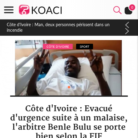
0
Côte d'Ivoire : Séileu, la célébration de la fête nationale
transformée en vaste campagne contre les produits
dépigmentants dangereux
CÔTE D'IVOIRE
SPORT
Côte d'Ivoire : Evacué
d'urgence suite à un malaise,
l'arbitre Benle Bulu se porte
bien selon la FIF