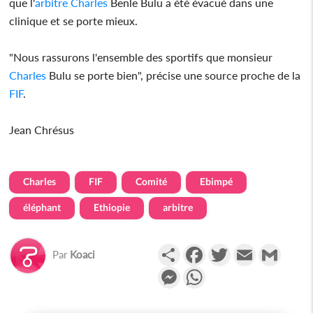
que l'
arbitre
Charles
Benle Bulu a été évacué dans une
clinique et se porte mieux.
"Nous rassurons l'ensemble des sportifs que monsieur
Charles
Bulu se porte bien", précise une source proche de la
FIF
.
Jean Chrésus
Charles
FIF
Comité
Ebimpé
éléphant
Ethiopie
arbitre
Partager
Facebook
Twitter
Email
Gmail
Par
Koaci
Messenger
WhatsApp