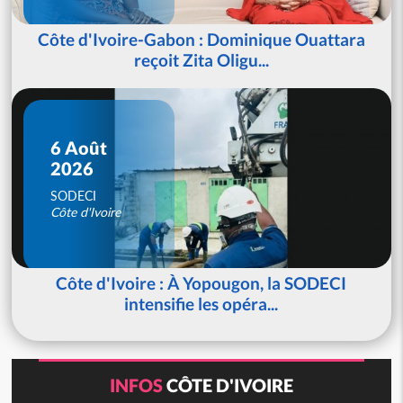
Côte d'Ivoire-Gabon : Dominique Ouattara
reçoit Zita Oligu...
6 Août
2026
SODECI
Côte d'Ivoire
Côte d'Ivoire : À Yopougon, la SODECI
intensifie les opéra...
INFOS
CÔTE D'IVOIRE