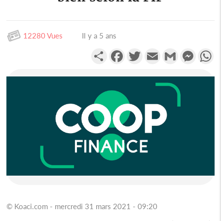
12280 Vues
Il y a 5 ans
Partager
Facebook
Twitter
Email
Gmail
Messen
W
© Koaci.com - mercredi 31 mars 2021 - 09:20