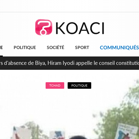
COMMUNIQUÉS
UE
POLITIQUE
SOCIÉTÉ
SPORT
n de la pagaille au PDCI-RDA, Lessiehi bannit les mouvements 
TCHAD
POLITIQUE