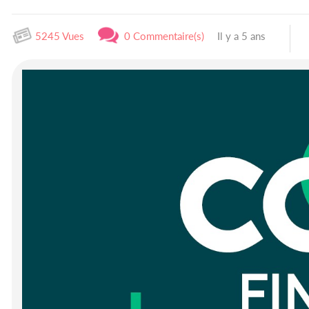
5245 Vues
0 Commentaire(s)
Il y a 5 ans