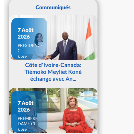
Communiqués
7 Août
2026
PRESIDENCE
CI
Côte
d'Ivoire
Côte d'Ivoire-Canada:
Tiémoko Meyliet Koné
échange avec An...
7 Août
2026
PREMIERE
DAME CI
Côte