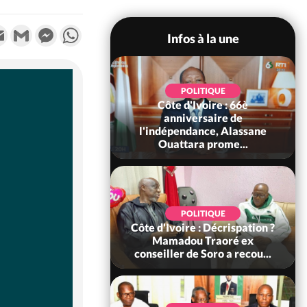
k
tter
Email
Gmail
Messenger
WhatsApp
Infos à la une
POLITIQUE
POLITIQUE
un : 61 jours
Côte d'Ivoire : 66è
e de Biya, Hiram
anniversaire de
pelle le conseil
l'indépendance, Alassane
const...
Ouattara prome...
SOCIÉTÉ
POLITIQUE
voire : Ouattara
Côte d'Ivoire : Décrispation ?
 sanctions contre
Mamadou Traoré ex
erpissements i...
conseiller de Soro a recou...