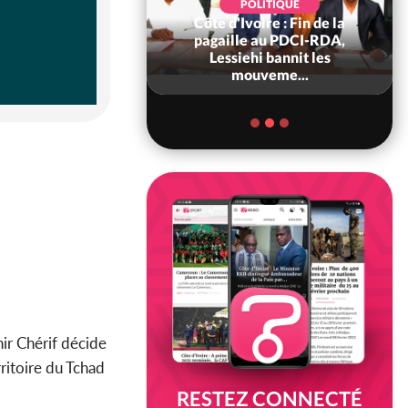
POLITIQUE
Côte d'Ivoire : Fin de la
POLITIQUE
re : Fête nationale,
pagaille au PDCI-RDA,
Ouattara accorde
Lessiehi bannit les
âce à 4 661...
mouveme...
hir Chérif décide
ritoire du Tchad
RESTEZ CONNECTÉ