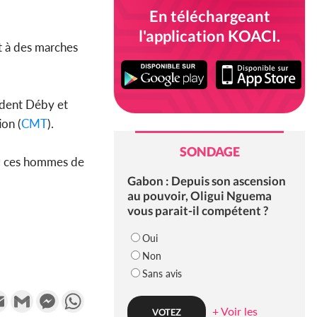
En téléchargeant
l'application KOACI.
nt à des marches
sident Déby et
ion (
CMT
).
SONDAGE
 « ces hommes de
Gabon : Depuis son ascension
au pouvoir, Oligui Nguema
vous parait-il compétent ?
Oui
Non
Sans avis
k
tter
Email
Gmail
Messenger
WhatsApp
+ Voir les