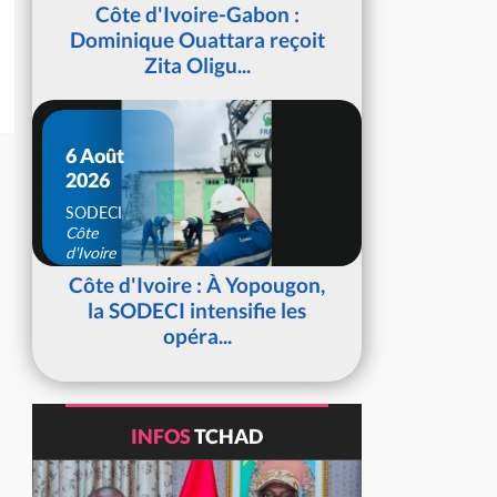
d'Ivoire
Côte d'Ivoire-Gabon :
Dominique Ouattara reçoit
Zita Oligu...
6 Août
2026
SODECI
Côte
d'Ivoire
Côte d'Ivoire : À Yopougon,
la SODECI intensifie les
opéra...
INFOS
TCHAD