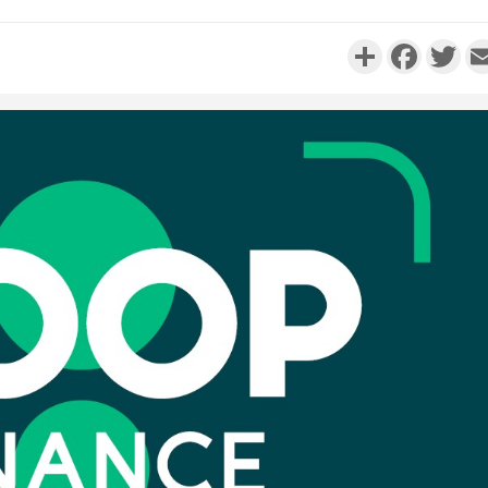
Partager
Faceboo
Twi
Camero
d'absenc
Iyodi ap
Côte d'I
promet des
les dégu